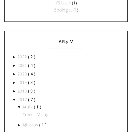
YS Uzac
(1)
Zoologist
(1)
ARŞIV
2022
( 2 )
►
2021
( 4 )
►
2020
( 4 )
►
2019
( 3 )
►
2018
( 9 )
►
2017
( 7 )
▼
Aralık
( 1 )
▼
Creed - Viking
Ağustos
( 1 )
►