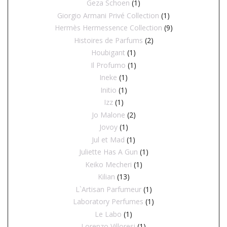
Geza Schoen
(1)
Giorgio Armani Privé Collection
(1)
Hermès Hermessence Collection
(9)
Histoires de Parfums
(2)
Houbigant
(1)
Il Profumo
(1)
Ineke
(1)
Initio
(1)
Izz
(1)
Jo Malone
(2)
Jovoy
(1)
Jul et Mad
(1)
Juliette Has A Gun
(1)
Keiko Mecheri
(1)
Kilian
(13)
L`Artisan Parfumeur
(1)
Laboratory Perfumes
(1)
Le Labo
(1)
Lorenzo Villoresi
(1)