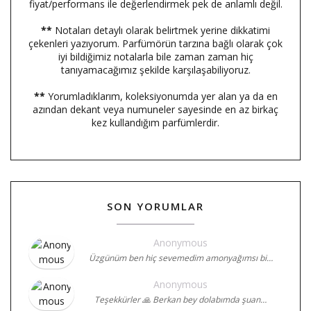
fiyat/performans ile değerlendirmek pek de anlamlı değil.
**
Notaları detaylı olarak belirtmek yerine dikkatimi
çekenleri yazıyorum. Parfümörün tarzına bağlı olarak çok
iyi bildiğimiz notalarla bile zaman zaman hiç
tanıyamacağımız şekilde karşılaşabiliyoruz.
**
Yorumladıklarım, koleksiyonumda yer alan ya da en
azından dekant veya numuneler sayesinde en az birkaç
kez kullandığım parfümlerdir.
SON YORUMLAR
Anonymous
Üzgünüm ben hiç sevemedim amonyağımsı bi…
Anonymous
Teşekkürler 🙏 Berkan bey dolabımda şuan…