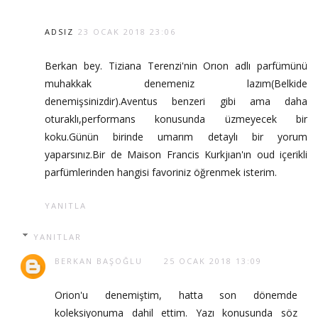
ADSIZ
23 OCAK 2018 23:06
Berkan bey. Tiziana Terenzi'nin Orıon adlı parfümünü
muhakkak denemeniz lazım(Belkide
denemişsinizdir).Aventus benzeri gibi ama daha
oturaklı,performans konusunda üzmeyecek bir
koku.Günün birinde umarım detaylı bir yorum
yaparsınız.Bir de Maison Francis Kurkjıan'ın oud içerikli
parfümlerinden hangisi favoriniz öğrenmek isterim.
YANITLA
YANITLAR
BERKAN BAŞOĞLU
25 OCAK 2018 13:09
Orion'u denemiştim, hatta son dönemde
koleksiyonuma dahil ettim. Yazı konusunda söz