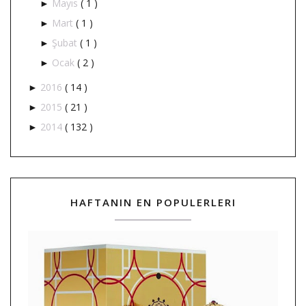
Mayıs
( 1 )
►
Mart
( 1 )
►
Şubat
( 1 )
►
Ocak
( 2 )
►
2016
( 14 )
►
2015
( 21 )
►
2014
( 132 )
►
HAFTANIN EN POPULERLERI