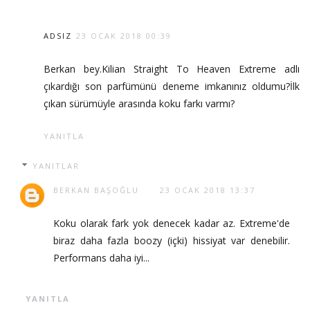
ADSIZ
23 OCAK 2018 00:39
Berkan bey.Kilian Straight To Heaven Extreme adlı
çıkardığı son parfümünü deneme imkanınız oldumu?İlk
çıkan sürümüyle arasında koku farkı varmı?
YANITLA
YANITLAR
BERKAN BAŞOĞLU
23 OCAK 2018 13:37
Koku olarak fark yok denecek kadar az. Extreme'de
biraz daha fazla boozy (içki) hissiyat var denebilir.
Performans daha iyi...
YANITLA