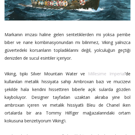
Markanın imzası haline gelen sentetiklerden mi yoksa pembe
biber ve nane kombinasyonundan mı bilinmez, Viking yalnızca
güvertedeki korsanların topladıklarını değil, yolculuğun geçtiği
denizden de sucul esintiler içeriyor.
Viking, tıpkı Silver Mountain Water ve
Millesime Imperial
’de
kullanılan metalik hissiyata sahip Ambroxan bazı ve mucizevi
şekilde hala kendini hissettiren biberle açık sularda gözden
kayboluyor. Designer tayfadan uzaktan akraba yine bol
ambroxan içeren ve metalik hissiyatlı Bleu de Chanel iken
ortalarda bir ara Tommy Hilfiger mağazalarındaki ortam
kokusuna benzetiyorum Viking'i.