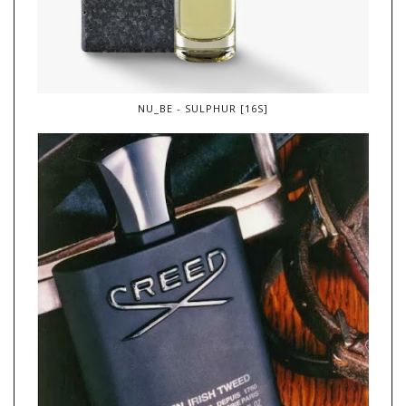
NU_BE - SULPHUR [16S]