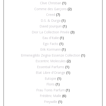
Clive Christian
(1)
Comme des Garçons
(2)
Creed
(7)
D.S. & Durga
(1)
David Jourquin
(1)
Dior La Collection Privée
(3)
Eau d'Italie
(1)
Ego Facto
(1)
Erik Kormann
(1)
Ermenegildo Zegna Essenze Collection
(1)
Escentric Molecules
(2)
Essential Parfums
(1)
Etat Libre d'Orange
(1)
Eutopie
(1)
Floris
(1)
Frau Tonis Parfum
(1)
Frédéric Malle
(6)
Freywille
(1)