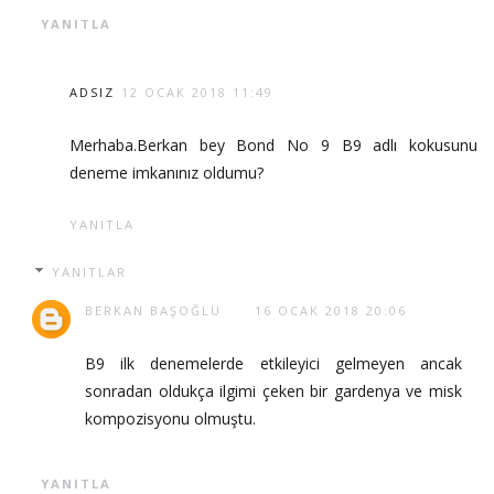
YANITLA
ADSIZ
12 OCAK 2018 11:49
Merhaba.Berkan bey Bond No 9 B9 adlı kokusunu
deneme imkanınız oldumu?
YANITLA
YANITLAR
BERKAN BAŞOĞLU
16 OCAK 2018 20:06
B9 ilk denemelerde etkileyici gelmeyen ancak
sonradan oldukça ilgimi çeken bir gardenya ve misk
kompozisyonu olmuştu.
YANITLA