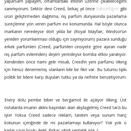
yaparsam yapayım, ortamlardaki etkinin üzerine çıkabileceğimi
sanmıyorum. Sektör devi Creed, birkaç yıl önce
bahsettiğim
gibi
ürün geliştirmeden dağıtıma, niş parfüm dünyasında pazarlama
süreçlerine yön veren parfüm evi konumunda. Hal böyle olunca
markanın neredeyse dört yılda bir (Royal Mayfair, Windsor’un
yeniden yorumlanması olduğu için saymıyorum) pazara sunduğu
erkek parfümleri (Creed, parfümleri cinsiyete göre ayıran nadir
niş parfüm evlerinden) deyim yerindeyse bomba etkisi yaratıyor.
Kendinden önce namı gelir misali, Creed’in yeni parfümü Viking
için henüz denememiş olanların bile bir fikri var. Bu tutumu tıpkı
politik bir lidere karşı duyulan tutku ya da nefrete benzetiyorum.
Enerji dolu pembe biber ve bergamot ile açılıyor Viking. Üst
notalarda insanın aklını başından alan alışılagelmiş Creed tarzı bu
işte! Yoksa Creed sadece reklam, tanıtım veya sunum hariç
kokunun içeriğinde de mi pazarlamayı kullanıyor? Yok yok o
kadar uzun boylu değil. Birkaç sihirli sentetik işte ;)