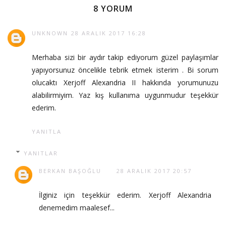
8 YORUM
UNKNOWN
28 ARALIK 2017 16:28
Merhaba sizi bir aydır takip ediyorum güzel paylaşımlar
yapıyorsunuz öncelikle tebrik etmek isterim . Bi sorum
olucaktı Xerjoff Alexandria II hakkında yorumunuzu
alabilirmiyim. Yaz kış kullanıma uygunmudur teşekkür
ederim.
YANITLA
YANITLAR
BERKAN BAŞOĞLU
28 ARALIK 2017 20:57
İlginiz için teşekkür ederim. Xerjoff Alexandria
denemedim maalesef...