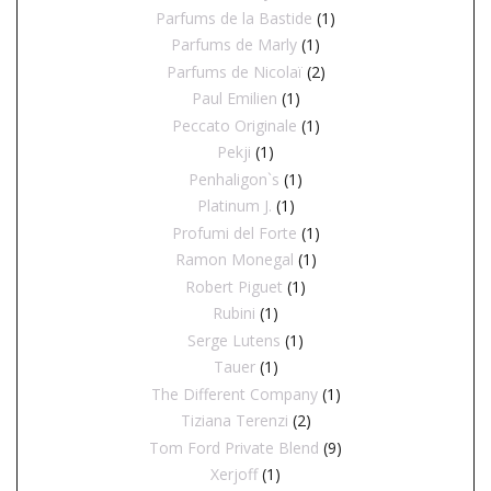
Parfums de la Bastide
(1)
Parfums de Marly
(1)
Parfums de Nicolaï
(2)
Paul Emilien
(1)
Peccato Originale
(1)
Pekji
(1)
Penhaligon`s
(1)
Platinum J.
(1)
Profumi del Forte
(1)
Ramon Monegal
(1)
Robert Piguet
(1)
Rubini
(1)
Serge Lutens
(1)
Tauer
(1)
The Different Company
(1)
Tiziana Terenzi
(2)
Tom Ford Private Blend
(9)
Xerjoff
(1)