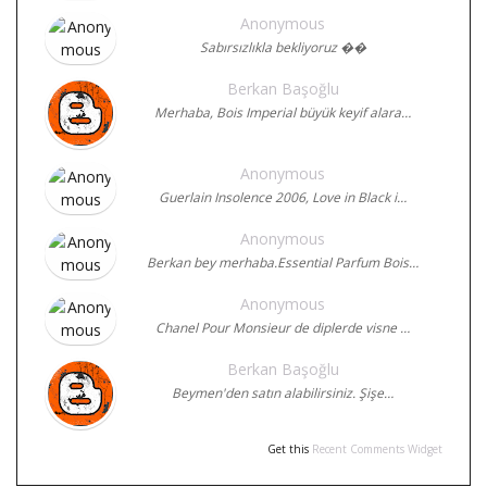
Anonymous
Sabırsızlıkla bekliyoruz ��
Berkan Başoğlu
Merhaba, Bois Imperial büyük keyif alara…
Anonymous
Guerlain Insolence 2006, Love in Black i…
Anonymous
Berkan bey merhaba.Essential Parfum Bois…
Anonymous
Chanel Pour Monsieur de diplerde visne …
Berkan Başoğlu
Beymen'den satın alabilirsiniz. Şişe…
Get this
Recent Comments Widget