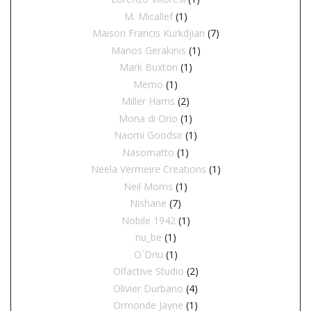
M. Micallef
(1)
Maison Francis Kurkdjian
(7)
Manos Gerakinis
(1)
Mark Buxton
(1)
Memo
(1)
Miller Harris
(2)
Mona di Orio
(1)
Naomi Goodsir
(1)
Nasomatto
(1)
Neela Vermeire Creations
(1)
Neil Morris
(1)
Nishane
(7)
Nobile 1942
(1)
nu_be
(1)
O`Driu
(1)
Olfactive Studio
(2)
Olivier Durbano
(4)
Ormonde Jayne
(1)