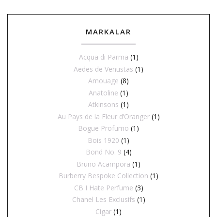
MARKALAR
Acqua di Parma
(1)
Aedes de Venustas
(1)
Amouage
(8)
Anatoline
(1)
Atkinsons
(1)
Au Pays de la Fleur d’Oranger
(1)
Bogue Profumo
(1)
Bois 1920
(1)
Bond No. 9
(4)
Bruno Acampora
(1)
Burberry Bespoke Collection
(1)
CB I Hate Perfume
(3)
Chanel Les Exclusifs
(1)
Cigar
(1)