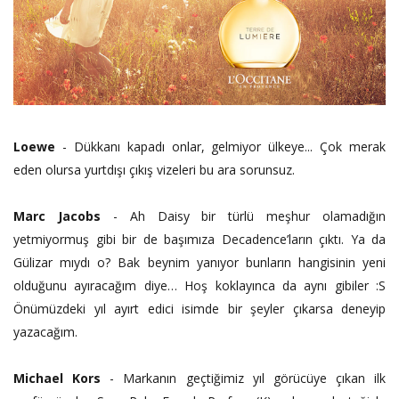
Loewe
-
Dükkanı kapadı onlar, gelmiyor ülkeye... Çok merak
eden olursa yurtdışı çıkış vizeleri bu ara sorunsuz.
Marc Jacobs
- Ah Daisy bir türlü meşhur olamadığın
yetmiyormuş gibi bir de başımıza Decadence’ların çıktı. Ya da
Gülizar mıydı o? Bak beynim yanıyor bunların hangisinin yeni
olduğunu ayıracağım diye… Hoş koklayınca da aynı gibiler :S
Önümüzdeki yıl ayırt edici isimde bir şeyler çıkarsa deneyip
yazacağım.
Michael Kors
- Markanın geçtiğimiz yıl görücüye çıkan ilk