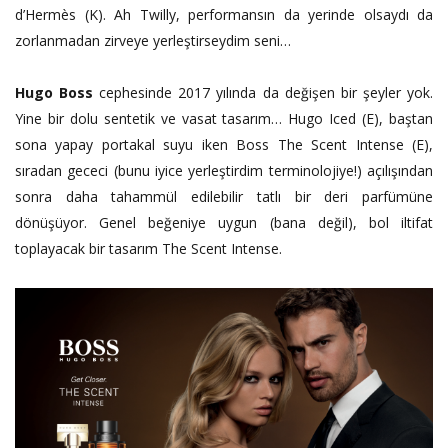
d’Hermès (K). Ah Twilly, performansın da yerinde olsaydı da
zorlanmadan zirveye yerleştirseydim seni…
Hugo Boss
cephesinde 2017 yılında da değişen bir şeyler yok.
Yine bir dolu sentetik ve vasat tasarım… Hugo Iced (E), baştan
sona yapay portakal suyu iken Boss The Scent Intense (E),
sıradan gececi (bunu iyice yerleştirdim terminolojiye!) açılışından
sonra daha tahammül edilebilir tatlı bir deri parfümüne
dönüşüyor. Genel beğeniye uygun (bana değil), bol iltifat
toplayacak bir tasarım The Scent Intense.