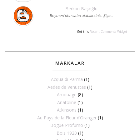
Berkan Başoğlu
Beymen'den satın alabilirsiniz. Şişe…
Get this
Recent Comments Widget
MARKALAR
Acqua di Parma
(1)
Aedes de Venustas
(1)
Amouage
(8)
Anatoline
(1)
Atkinsons
(1)
Au Pays de la Fleur d’Oranger
(1)
Bogue Profumo
(1)
Bois 1920
(1)