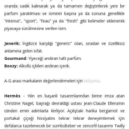
oranda sadık kalınarak ya da tamamen değiştirilerek yeni bir
parfüm yaratılması ve isminin başına ya da sonuna genellikle
“intense”, “sport”, “l’eau” ya da “fresh” gibi kelimeler eklenerek
piyasaya sürülmesine verilen isim.
Jenerik:
İngilizce karşılığı “generic” olan, sıradan ve özelliksiz
anlamına gelen sıfat.
Gourmand:
Yiyeceği andıran tatlı parfüm.
Boozy:
Alkollü içkileri andıran içerik.
A-G arası markaların değerlendirmeleri için
tıklayınız
.
Hermès
- Yılın en başarılı tasarımlarından birine imza atan
Christine Nagel, bayrağı devraldığı ustası Jean-Claude Ellena’nın
izinden emin adımlarla ilerliyor. Açılıştaki harika bergamot ve
portakal çiçeği hissiyatını tekrar tekrar deneyimlemek için
defalarca tazelenecek bir sümbülteber ve zencefil tasarımı Twilly