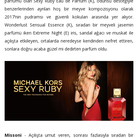
parfümü olan Sexy Ruby Eau de Parfum (K), odunsu desteğiyle
benzerlerinden ayrılan hoş bir meyve kompozisyonu olarak
2017’nin pudramsı ve güvenli kokuları arasında yer alıyor.
Wonderlust Sensual Essence (K), sıradan bir meyveli jasemin
parfümü iken Extreme Night (E) iris, sandal ağacı ve muskat ile
açılışta etkileyen, ortalarda neredeyse kendinden nefret ettiren,
sonlara doğru acaba güzel mi dedirten parfüm oldu.
Missoni
- Açılışta umut veren, sonrası fazlasıyla sıradan bir