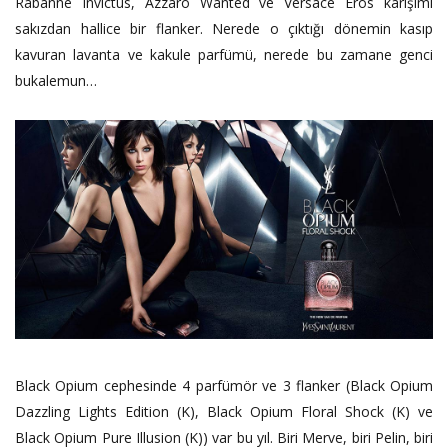
Rabanne Invictus, Azzaro Wanted ve Versace Eros karışımı
sakızdan hallice bir flanker. Nerede o çıktığı dönemin kasıp
kavuran lavanta ve kakule parfümü, nerede bu zamane genci
bukalemun…
Black Opium cephesinde 4 parfümör ve 3 flanker (Black Opium
Dazzling Lights Edition (K), Black Opium Floral Shock (K) ve
Black Opium Pure Illusion (K)) var bu yıl. Biri Merve, biri Pelin, biri