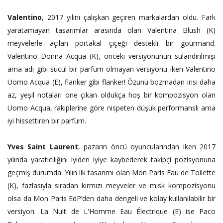
Valentino
, 2017 yılını çalışkan geçiren markalardan oldu. Fark
yaratamayan tasarımlar arasında olan Valentina Blush (K)
meyvelerle açılan portakal çiçeği destekli bir gourmand.
Valentino Donna Acqua (K), önceki versiyonunun sulandırılmışı
ama adı gibi sucul bir parfüm olmayan versiyonu iken Valentino
Uomo Acqua (E), flanker gibi flanker! Özünü bozmadan irisi daha
az, yeşil notaları öne çıkan oldukça hoş bir kompozisyon olan
Uomo Acqua, rakiplerine göre nispeten düşük performanslı ama
iyi hissettiren bir parfüm.
Yves Saint Laurent
, pazarın öncü oyuncularından iken
2017
yılında yaratıcılığını iyiden iyiye kaybederek
takipçi pozisyonuna
geçmiş durumda. Yılın ilk tasarımı olan
Mon Paris Eau de Toilette
(K), fazlasıyla sıradan kırmızı meyveler ve misk kompozisyonu
olsa da Mon Paris EdP’den daha dengeli ve kolay kullanılabilir bir
versiyon. La Nuit de L'Homme Eau Électrique (E) ise Paco