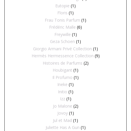
Eutopie
(1)
Floris
(1)
Frau Tonis Parfum
(1)
Frédéric Malle
(6)
Freywille
(1)
Geza Schoen
(1)
Giorgio Armani Privé Collection
(1)
Hermès Hermessence Collection
(9)
Histoires de Parfums
(2)
Houbigant
(1)
Il Profumo
(1)
Ineke
(1)
Initio
(1)
Izz
(1)
Jo Malone
(2)
Jovoy
(1)
Jul et Mad
(1)
Juliette Has A Gun
(1)