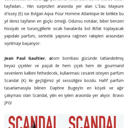
tayfadan… Yılın sürprizleri arasında yer alan L`Eau Majeure
d'Issey (E) ise Bvlgari Aqva Pour Homme Atlantiqve ile birlikte bu
yıl deniz tayfanın en güçlü örneği. Odunsu notalar, biber benzeri
hissiyatı ve turunçgillerle sıcak havalarda bol iltifat toplayacak
yapıdaki parfüm, sentetik yapısına rağmen rakipleri arasından
sıyrılmayı başarıyor.
Jean Paul Gaultier
,
a
tom bombası gücünde tatlandırılmış
beyaz çiçekler ve paçuli ile hem çiçek hem de gourmand
sevenlerin kalbini fethedecek, kullanması cesaret isteyen parfüm
Scandal (K) ile geçtiğimiz yıl sessizliğini bozdu. Hafif parfüm
tasarlamasıyla bilinen Daphne Bugey’in en köşeli ve ağır
çalışması olan Scandal, yılın en iyileri arasında yer alıyor. Bravo
JPG!