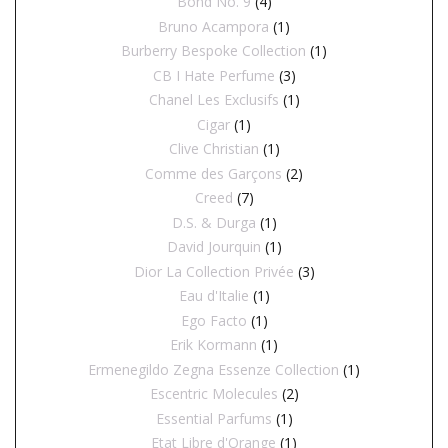
Bond No. 9
(4)
Bruno Acampora
(1)
Burberry Bespoke Collection
(1)
CB I Hate Perfume
(3)
Chanel Les Exclusifs
(1)
Cigar
(1)
Clive Christian
(1)
Comme des Garçons
(2)
Creed
(7)
D.S. & Durga
(1)
David Jourquin
(1)
Dior La Collection Privée
(3)
Eau d'Italie
(1)
Ego Facto
(1)
Erik Kormann
(1)
Ermenegildo Zegna Essenze Collection
(1)
Escentric Molecules
(2)
Essential Parfums
(1)
Etat Libre d'Orange
(1)