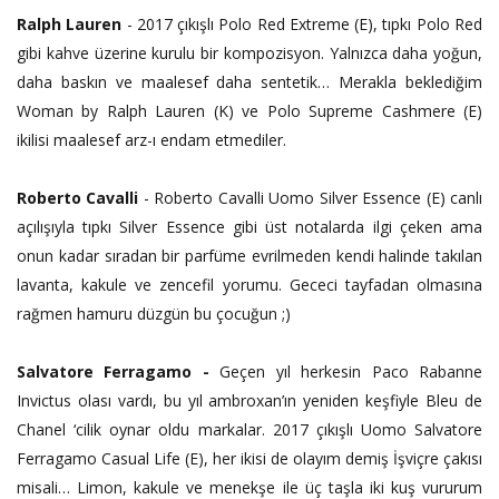
Ralph Lauren
- 2017
çıkışlı Polo Red Extreme (E), tıpkı Polo Red
gibi kahve üzerine kurulu bir kompozisyon. Yalnızca daha yoğun,
daha baskın ve maalesef daha sentetik… Merakla beklediğim
Woman by Ralph Lauren (K) ve Polo Supreme Cashmere (E)
ikilisi maalesef arz-ı endam etmediler.
Roberto Cavalli
-
Roberto Cavalli Uomo Silver Essence (E) canlı
açılışıyla tıpkı Silver Essence gibi üst notalarda ilgi çeken ama
onun kadar sıradan bir parfüme evrilmeden kendi halinde takılan
lavanta, kakule ve zencefil yorumu. Gececi tayfadan olmasına
rağmen hamuru düzgün bu çocuğun ;)
Salvatore Ferragamo -
Geçen yıl herkesin Paco Rabanne
Invictus olası vardı, bu yıl ambroxan’ın yeniden keşfiyle Bleu de
Chanel ‘cilik oynar oldu markalar. 2017 çıkışlı Uomo Salvatore
Ferragamo Casual Life (E), her ikisi de olayım demiş İşviçre çakısı
misali… Limon, kakule ve menekşe ile üç taşla iki kuş vururum