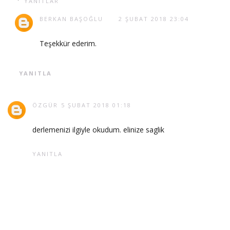
YANITLAR
BERKAN BAŞOĞLU
2 ŞUBAT 2018 23:04
Teşekkür ederim.
YANITLA
ÖZGÜR
5 ŞUBAT 2018 01:18
derlemenizi ilgiyle okudum. elinize saglik
YANITLA