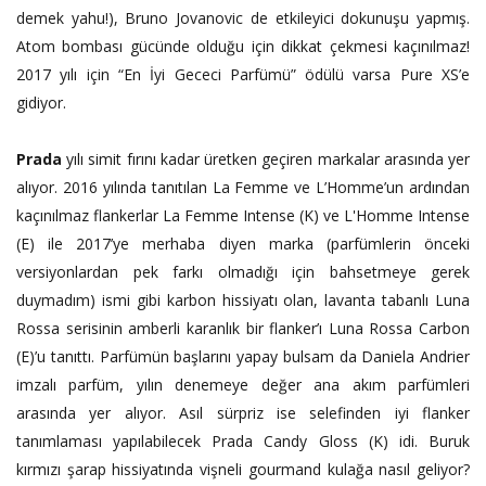
demek yahu!), Bruno Jovanovic de etkileyici dokunuşu yapmış.
Atom bombası gücünde olduğu için dikkat çekmesi kaçınılmaz!
2017 yılı için “En İyi Gececi Parfümü” ödülü varsa Pure XS’e
gidiyor.
Prada
yılı simit fırını kadar üretken geçiren markalar arasında yer
alıyor. 2016 yılında tanıtılan La Femme ve L’Homme’un ardından
kaçınılmaz flankerlar La Femme Intense (K) ve L'Homme Intense
(E) ile 2017’ye merhaba diyen marka (parfümlerin önceki
versiyonlardan pek farkı olmadığı için bahsetmeye gerek
duymadım) ismi gibi karbon hissiyatı olan, lavanta tabanlı Luna
Rossa serisinin amberli karanlık bir flanker’ı Luna Rossa Carbon
(E)’u tanıttı. Parfümün başlarını yapay bulsam da Daniela Andrier
imzalı parfüm, yılın denemeye değer ana akım parfümleri
arasında yer alıyor. Asıl sürpriz ise selefinden iyi flanker
tanımlaması yapılabilecek Prada Candy Gloss (K) idi. Buruk
kırmızı şarap hissiyatında vişneli gourmand kulağa nasıl geliyor?