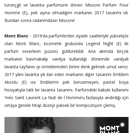
turunçgil ve lavanta parfümüne dönen Missoni Parfum Pour
Homme (E), pek aşina olmadığım markanın 2017 tasarımı idi.
Bundan sonra radarımdasın Missoni!
Mont Blanc
- 2016’da parfümlerden ziyade saatleriyle yükselişte
olan Mont Blanc, kozmetik grubunda Legend Night (E) ile
parfüm severlerin yüzünü güldürebildi. Ana akımda birçok
markanın basmakalıp vanilya kullandığı dönemde vanilyalı
lavanta tayfanın iyi örneklerinden birine denk gelmek umut verici.
2017 yılını lavanta yılı ilan eden markanın diğer tasarımı Emblem
Absolu (E) ise Emblem’e pek benzemeyen, pastel boya
hissiyatıyla tatlı bir lavanta tasarımı. Parfümdeki kakule kullanımı
Yves Saint Laurent La Nuit de l`Homme’u fazlasıyla andırdığı için
ortaya genele hitap düzeyi yüksek bir kompozisyon çıkmış.