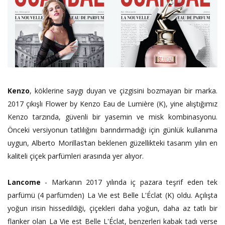
Kenzo
, köklerine saygı duyan ve çizgisini bozmayan bir marka.
2017 çıkışlı Flower by Kenzo Eau de Lumière (K), yine alıştığımız
Kenzo tarzında, güvenli bir yasemin ve misk kombinasyonu.
Önceki versiyonun tatlılığını barındırmadığı için günlük kullanıma
uygun, Alberto Morillas’tan beklenen güzellikteki tasarım yılın en
kaliteli çiçek parfümleri arasında yer alıyor.
Lancome
- Markanın 2017 yılında iç pazara teşrif eden tek
parfümü (4 parfümden) La Vie est Belle L'Éclat (K) oldu. Açılışta
yoğun irisin hissedildiği, çiçekleri daha yoğun, daha az tatlı bir
flanker olan La Vie est Belle L'Éclat, benzerleri kabak tadı verse