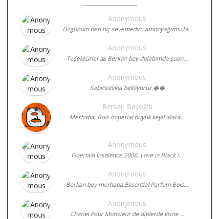
Anonymous
Üzgünüm ben hiç sevemedim amonyağımsı bi…
Anonymous
Teşekkürler 🙏 Berkan bey dolabımda şuan…
Anonymous
Sabırsızlıkla bekliyoruz ��
Berkan Başoğlu
Merhaba, Bois Imperial büyük keyif alara…
Anonymous
Guerlain Insolence 2006, Love in Black i…
Anonymous
Berkan bey merhaba.Essential Parfum Bois…
Anonymous
Chanel Pour Monsieur de diplerde visne …