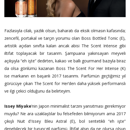
Fazlasıyla cilalı, yazlık olsun, baharatı da eksik olmasın kafasında;
zencefil, portakal ve tarçın yorumu olan Boss Bottled Tonic (E),
artistik açıdan sınıfta kalan ancak abisi The Scent Intense gibi
iltifat toplayacak bir tasarım. Şampuana yakınsayan meyveli
açılışıyla “eh işte” dedirten, kakao ve ballı gourmand bazıyla biraz
da olsa gönlümü kazanan Boss The Scent For Her Intense (K)
ise markanın en başarılı 2017 tasarımı. Parfümün geçtiğimiz yıl
görücüye çıkan The Scent for Her’den daha yüksek performanslı
ve ilgi çekici olduğunu da belirteyim.
Issey Miyake
’nin Japon minimalist tarzını yansıtması gerekmiyor
muydu? Ne ara uzaklaştılar bu felsefeden bilmiyorum ama 2017
çıkışlı Nuit d'Issey Bleu Astral (E), bol sentetikli “eh işte”
denebilecek bir turunçgil parfümü. İltifat alsın da ne olursa olsun