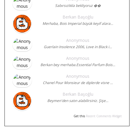
Sabırsızlıkla bekliyoruz ��
Berkan Başoğlu
Merhaba, Bois Imperial büyük keyif alara…
Anonymous
Guerlain Insolence 2006, Love in Black i…
Anonymous
Berkan bey merhaba.Essential Parfum Bois…
Anonymous
Chanel Pour Monsieur de diplerde visne …
Berkan Başoğlu
Beymen'den satın alabilirsiniz. Şişe…
Get this
Recent Comments Widget