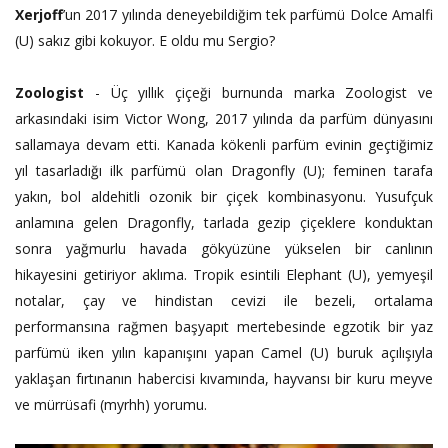
Xerjoff
’un 2017 yılında deneyebildiğim tek parfümü
Dolce Amalfi
(U) sakız gibi kokuyor. E oldu mu Sergio?
Zoologist
- Üç yıllık çiçeği burnunda marka Zoologist ve
arkasındaki isim Victor Wong, 2017 yılında da parfüm dünyasını
sallamaya devam etti. Kanada kökenli parfüm evinin geçtiğimiz
yıl tasarladığı ilk parfümü olan Dragonfly (U); feminen tarafa
yakın, bol aldehitli ozonik bir çiçek kombinasyonu. Yusufçuk
anlamına gelen Dragonfly, tarlada gezip çiçeklere konduktan
sonra yağmurlu havada gökyüzüne yükselen bir canlının
hikayesini getiriyor aklıma. Tropik esintili Elephant (U), yemyeşil
notalar, çay ve hindistan cevizi ile bezeli, ortalama
performansına rağmen başyapıt mertebesinde egzotik bir yaz
parfümü iken yılın kapanışını yapan Camel (U) buruk açılışıyla
yaklaşan fırtınanın habercisi kıvamında, hayvansı bir kuru meyve
ve mürrüsafi (myrhh) yorumu.