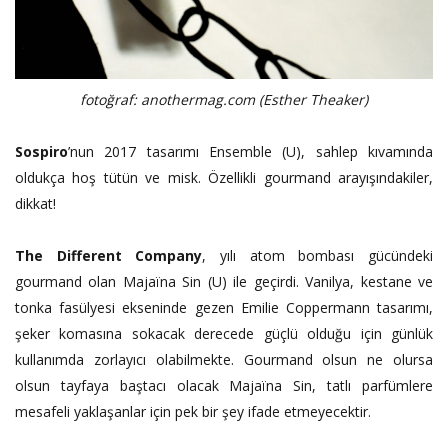
fotoğraf: anothermag.com (
Esther Theaker
)
Sospiro
’nun 2017 tasarımı Ensemble (U), sahlep kıvamında
oldukça hoş tütün ve misk. Özellikli gourmand arayışındakiler,
dikkat!
The Different Company
, yılı atom bombası gücündeki
gourmand olan Majaïna Sin (U) ile geçirdi. Vanilya, kestane ve
tonka fasülyesi ekseninde gezen Emilie Coppermann tasarımı,
şeker komasına sokacak derecede güçlü olduğu için günlük
kullanımda zorlayıcı olabilmekte. Gourmand olsun ne olursa
olsun tayfaya baştacı olacak Majaïna Sin, tatlı parfümlere
mesafeli yaklaşanlar için pek bir şey ifade etmeyecektir.