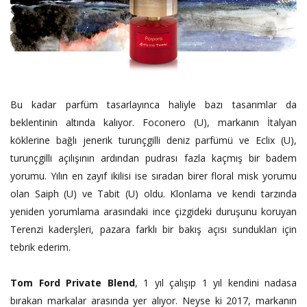
Bu kadar parfüm tasarlayınca haliyle bazı tasarımlar da
beklentinin altında kalıyor. Foconero (U), markanın İtalyan
köklerine bağlı jenerik turunçgilli deniz parfümü ve Eclix (U),
turunçgilli açılışının ardından pudrası fazla kaçmış bir badem
yorumu. Yılın en zayıf ikilisi ise sıradan birer floral misk yorumu
olan Saiph (U) ve Tabit (U) oldu. Klonlama ve kendi tarzında
yeniden yorumlama arasındaki ince çizgideki duruşunu koruyan
Terenzi kaderşleri, pazara farklı bir bakış açısı sundukları için
tebrik ederim.
Tom Ford Private Blend
, 1 yıl çalışıp 1 yıl kendini nadasa
bırakan markalar arasında yer alıyor. Neyse ki 2017, markanın