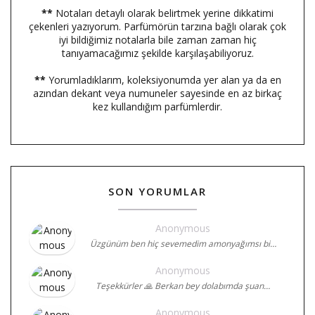
**
Notaları detaylı olarak belirtmek yerine dikkatimi
çekenleri yazıyorum. Parfümörün tarzına bağlı olarak çok
iyi bildiğimiz notalarla bile zaman zaman hiç
tanıyamacağımız şekilde karşılaşabiliyoruz.
**
Yorumladıklarım, koleksiyonumda yer alan ya da en
azından dekant veya numuneler sayesinde en az birkaç
kez kullandığım parfümlerdir.
SON YORUMLAR
Anonymous
Üzgünüm ben hiç sevemedim amonyağımsı bi…
Anonymous
Teşekkürler 🙏 Berkan bey dolabımda şuan…
Anonymous