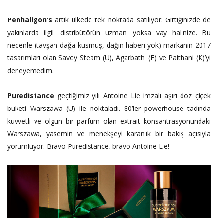
Penhaligon’s
artık ülkede tek noktada satılıyor. Gittiğinizde de
yakınlarda ilgili distribütörün uzmanı yoksa vay halinize. Bu
nedenle (tavşan dağa küsmüş, dağın haberi yok) markanın 2017
tasarımları olan Savoy Steam (U), Agarbathi (E) ve Paithani (K)’yi
deneyemedim.
Puredistance
geçtiğimiz yılı Antoine Lie imzalı aşırı doz çiçek
buketi Warszawa (U) ile noktaladı. 80’ler powerhouse tadında
kuvvetli ve olgun bir parfüm olan extrait konsantrasyonundaki
Warszawa, yasemin ve menekşeyi karanlık bir bakış açısıyla
yorumluyor. Bravo Puredistance, bravo Antoine Lie!