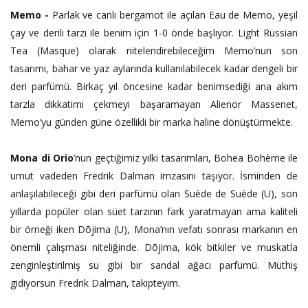
Memo -
Parlak ve canlı bergamot ile açılan Eau de Memo, yeşil
çay ve derili tarzı ile benim için 1-0 önde başlıyor. Light Russian
Tea (Masque) olarak nitelendirebileceğim Memo’nun son
tasarımı, bahar ve yaz aylarında kullanılabilecek kadar dengeli bir
deri parfümü. Birkaç yıl öncesine kadar benimsediği ana akım
tarzla dikkatimi çekmeyi başaramayan Alienor Massenet,
Memo’yu günden güne özellikli bir marka haline dönüştürmekte.
Mona di Orio
’nun geçtiğimiz yılki tasarımları, Bohea Bohème ile
umut vadeden Fredrik Dalman imzasını taşıyor. İsminden de
anlaşılabileceği gibi deri parfümü olan Suède de Suède (U), son
yıllarda popüler olan süet tarzının fark yaratmayan ama kaliteli
bir örneği iken Dõjima (U), Mona’nın vefatı sonrası markanın en
önemli çalışması niteliğinde. Dõjima, kök bitkiler ve muskatla
zenginleştirilmiş su gibi bir sandal ağacı parfümü. Müthiş
gidiyorsun Fredrik Dalman, takipteyim.