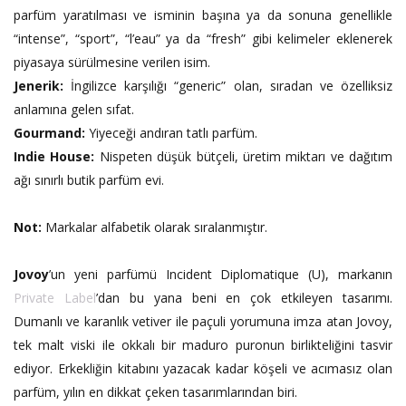
parfüm yaratılması ve isminin başına ya da sonuna genellikle
“intense”, “sport”, “l’eau” ya da “fresh” gibi kelimeler eklenerek
piyasaya sürülmesine verilen isim.
Jenerik:
İngilizce karşılığı “generic” olan, sıradan ve özelliksiz
anlamına gelen sıfat.
Gourmand:
Yiyeceği andıran tatlı parfüm.
Indie House:
Nispeten düşük bütçeli, üretim miktarı ve dağıtım
ağı sınırlı butik parfüm evi.
Not:
Markalar alfabetik olarak sıralanmıştır.
Jovoy
’un yeni parfümü Incident Diplomatique (U), markanın
Private Label
’dan bu yana beni en çok etkileyen tasarımı.
Dumanlı ve karanlık vetiver ile paçuli yorumuna imza atan Jovoy,
tek malt viski ile okkalı bir maduro puronun birlikteliğini tasvir
ediyor. Erkekliğin kitabını yazacak kadar köşeli ve acımasız olan
parfüm, yılın en dikkat çeken tasarımlarından biri.