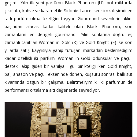
geçirdi. Yılın ilk yeni parfümü Black Phantom (U), bol miktarda
çikolata, kahve ve karamel ile Sidonie Lancesseur imzalı şimdi en
tatlı parfüm olma özelliğini taşıyor. Gourmand sevenlerin aklını
başından alacak kadar kaliteli olan Black Phantom, son
zamanların en dengeli gourmandı. Yılın sonlarına doğru eş
zamanlı tanıtılan Woman in Gold (K) ve Gold Knight (E) ise son
yıllarda satış kaygısıyla yanıp tutuşan markadan beklemediğim
kadar özellikli iki parfüm. Woman in Gold odunsular ve paçuli
destekli akıp giden bir vanilya - gül birlikteliği iken Gold Knight,
bal, anason ve paçuli ekseninde dönen, kuşsütü sonrası ballı süt
kıvamında özgün bir çalışma. Belirtmeliyim ki iki parfümün de
performansı ortalama altı değerlerde seyrediyor.