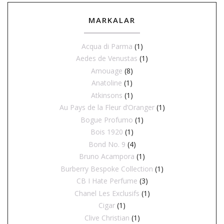
MARKALAR
Acqua di Parma
(1)
Aedes de Venustas
(1)
Amouage
(8)
Anatoline
(1)
Atkinsons
(1)
Au Pays de la Fleur d’Oranger
(1)
Bogue Profumo
(1)
Bois 1920
(1)
Bond No. 9
(4)
Bruno Acampora
(1)
Burberry Bespoke Collection
(1)
CB I Hate Perfume
(3)
Chanel Les Exclusifs
(1)
Cigar
(1)
Clive Christian
(1)