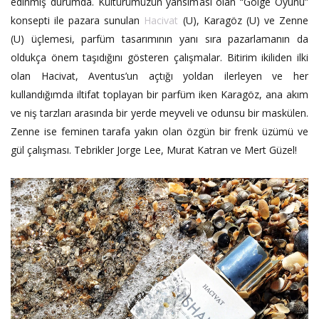
edinmiş durumda. Kültürümüzün yansıması olan “Gölge Oyunu”
konsepti ile pazara sunulan
Hacivat
(U), Karagöz (U) ve Zenne
(U) üçlemesi, parfüm tasarımının yanı sıra pazarlamanın da
oldukça önem taşıdığını gösteren çalışmalar. Bitirim ikiliden ilki
olan Hacivat, Aventus’un açtığı yoldan ilerleyen ve her
kullandığımda iltifat toplayan bir parfüm iken Karagöz, ana akım
ve niş tarzları arasında bir yerde meyveli ve odunsu bir maskülen.
Zenne ise feminen tarafa yakın olan özgün bir frenk üzümü ve
gül çalışması. Tebrikler Jorge Lee, Murat Katran ve Mert Güzel!