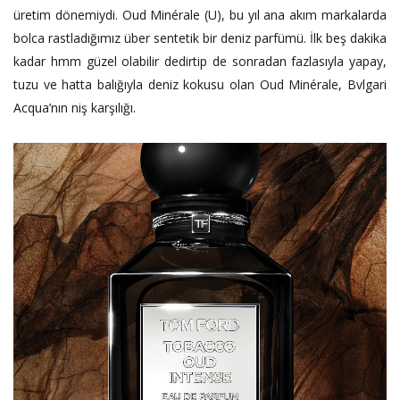
üretim dönemiydi. Oud Minérale (U), bu yıl ana akım markalarda
bolca rastladığımız über sentetik bir deniz parfümü. İlk beş dakika
kadar hmm güzel olabilir dedirtip de sonradan fazlasıyla yapay,
tuzu ve hatta balığıyla deniz kokusu olan Oud Minérale, Bvlgari
Acqua’nın niş karşılığı.