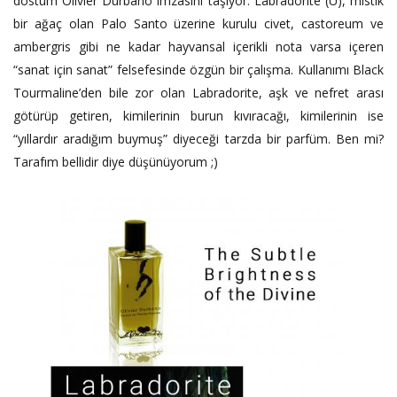
dostum Olivier Durbano imzasını taşıyor. Labradorite (U), mistik
bir ağaç olan Palo Santo üzerine kurulu civet, castoreum ve
ambergris gibi ne kadar hayvansal içerikli nota varsa içeren
“sanat için sanat” felsefesinde özgün bir çalışma. Kullanımı Black
Tourmaline’den bile zor olan Labradorite, aşk ve nefret arası
götürüp getiren, kimilerinin burun kıvıracağı, kimilerinin ise
“yıllardır aradığım buymuş” diyeceği tarzda bir parfüm. Ben mi?
Tarafım bellidir diye düşünüyorum ;)