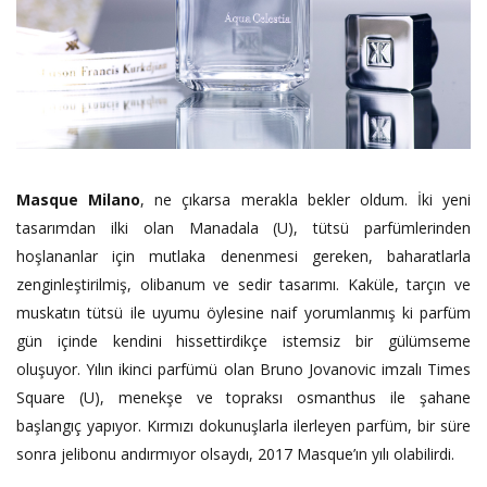
Masque Milano
, ne çıkarsa merakla bekler oldum. İki yeni
tasarımdan ilki olan Manadala (U), tütsü parfümlerinden
hoşlananlar için mutlaka denenmesi gereken, baharatlarla
zenginleştirilmiş, olibanum ve sedir tasarımı. Kaküle, tarçın ve
muskatın tütsü ile uyumu öylesine naif yorumlanmış ki parfüm
gün içinde kendini hissettirdikçe istemsiz bir gülümseme
oluşuyor. Yılın ikinci parfümü olan Bruno Jovanovic imzalı Times
Square (U), menekşe ve topraksı osmanthus ile şahane
başlangıç yapıyor. Kırmızı dokunuşlarla ilerleyen parfüm, bir süre
sonra jelibonu andırmıyor olsaydı, 2017 Masque’ın yılı olabilirdi.