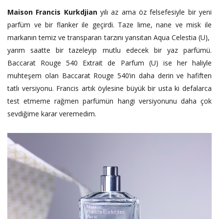
Maison Francis Kurkdjian
yılı az ama öz felsefesiyle bir yeni
parfüm ve bir flanker ile geçirdi. Taze lime, nane ve misk ile
markanın temiz ve transparan tarzını yansıtan Aqua Celestia (U),
yarım saatte bir tazeleyip mutlu edecek bir yaz parfümü.
Baccarat Rouge 540 Extrait de Parfum (U) ise her haliyle
muhteşem olan Baccarat Rouge 540’ın daha derin ve hafiften
tatlı versiyonu. Francis artık öylesine büyük bir usta ki defalarca
test etmeme rağmen parfümün hangi versiyonunu daha çok
sevdiğime karar veremedim.