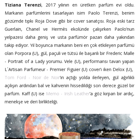
Tiziana Terenzi
, 2017 yılının en üretken parfüm evi oldu.
Markanın parfümlerini tasarlayan isim Paolo Terenzi, benim
gözümde tıpkı Roja Dove gibi bir cover sanatçısı. Roja eski tarz
Guerlain, Chanel ve Hermès ekolünde çalışırken Paolo’nun
yelpazesi daha geniş ve usta parfümör pazarı daha yakından
takip ediyor. Yıl boyunca markanın beni en çok etkileyen parfümü
olan Porpora (U), gül, paçuli ve tütsü ile başarılı bir Frederic Malle
- Portrait of a Lady yorumu. Vele (U), performansı tavan yapan
L`Artisan Parfumeur - Premier Figuier (U) cover’ı iken Delox (U),
Tom Ford - Noir de Noir
’ın açtığı yolda ilerleyen, gül ağırlıklı
açılışın ardından bal ve kahvenin hissedildiği son derece güzel bir
parfüm. Kaff (U) ise
Memo - Irish Leather
’a göz kırpan bir ardıç,
menekşe ve deri birlikteliği.