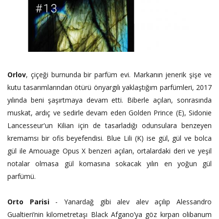
Orlov
, çiçeği burnunda bir parfüm evi. Markanın jenerik şişe ve
kutu tasarımlarından ötürü önyargılı yaklaştığım parfümleri, 2017
yılında beni şaşırtmaya devam etti. Biberle açılan, sonrasında
muskat, ardıç ve sedirle devam eden Golden Prince (E), Sidonie
Lancesseur'un Kilian için de tasarladığı odunsulara benzeyen
kremamsı bir ofis beyefendisi. Blue Lili (K) ise gül, gül ve bolca
gül ile Amouage Opus X benzeri açılan, ortalardaki deri ve yeşil
notalar olmasa gül komasına sokacak yılın en yoğun gül
parfümü.
Orto Parisi
- Yanardağ gibi alev alev açılıp Alessandro
Gualtieri’nin kilometretaşı Black Afgano’ya göz kırpan olibanum