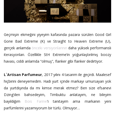
Geçmişin ekmeğini yiyeyim kafasında pazara sürülen Good Girl
Gone Bad Extreme (K) ve Straight to Heaven Extreme (U),
gerçek anlamda
önceki versiyonlarının
daha yüksek performanslı
iterasyonları. Özellikle StH Extreme’in yoğunlaştırılmış boozy
havası, ciddi anlamda “olmuş”, flanker gibi flanker dedirtiyor.
L`Artisan Parfumeur
, 2017 yılını 4 tasarım ile geçirdi. Maalesef
hiçbirini deneyemedim. Hadi yurt içinde markayı umursayan yok
da yurtdışında da mı kimse merak etmez? Ben size efsanevi
Dzing’den bahsedeyim, Timbuktu anlatayım, ne bileyim
bayıldığım
Bois Farine
'i tanıtayım ama markanın yeni
parfümlerini yazamıyorum bir türlü. Olmuyor…