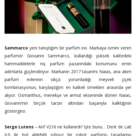
Sammarco
yeni tanıştığım bir parfüm evi. Markaya ismini veren
parfümör Giovanni Sammarco, kullandığı yüksek kalitedeki
hammaddelerle niş parfüm pazarındaki konumunu emin
adımlarla güçlendiriyor. Markanın 2017 tasarımı Naias, ana akım
parfüm evlerinin sıkça yorumladığı meyveli çiçek
kombinasyonun, karşılaştığım en kaliteli örnekleri arasında yer
alıyor. Osmanthus, menekşe ve armut ekseninde dönen Naias,
Giovanni’nin birçok tarzın altından başarıyla kalktığının
göstergesi.
Serge Lutens -
Arif V216 ne kullanırdı? İşte bunu… Dent de Lait
(U) ile bol aldehitli ruhsuz bir robot parfümü tasarlamış