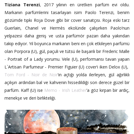
Tiziana Terenzi
, 2017 yılının en üretken parfüm evi oldu.
Markanın parfümlerini tasarlayan isim Paolo Terenzi, benim
gözümde tıpkı Roja Dove gibi bir cover sanatçısı. Roja eski tarz
Guerlain, Chanel ve Hermès ekolünde çalışırken Paolo’nun
yelpazesi daha geniş ve usta parfümör pazarı daha yakından
takip ediyor. Yıl boyunca markanın beni en çok etkileyen parfümü
olan Porpora (U), gül, paçuli ve tütsü ile başarılı bir Frederic Malle
- Portrait of a Lady yorumu. Vele (U), performansı tavan yapan
L`Artisan Parfumeur - Premier Figuier (U) cover’ı iken Delox (U),
Tom Ford - Noir de Noir
’ın açtığı yolda ilerleyen, gül ağırlıklı
açılışın ardından bal ve kahvenin hissedildiği son derece güzel bir
parfüm. Kaff (U) ise
Memo - Irish Leather
’a göz kırpan bir ardıç,
menekşe ve deri birlikteliği.