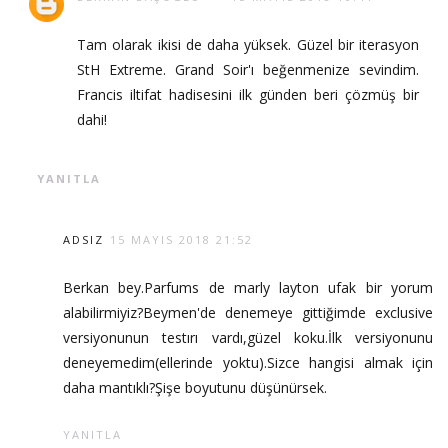
Tam olarak ikisi de daha yüksek. Güzel bir iterasyon
StH Extreme. Grand Soir'ı beğenmenize sevindim.
Francis iltifat hadisesini ilk günden beri çözmüş bir
dahi!
YANITLA
ADSIZ
15 MAYIS 2018 21:52
Berkan bey.Parfums de marly layton ufak bir yorum
alabilirmiyiz?Beymen'de denemeye gittiğimde exclusive
versiyonunun testırı vardı,güzel koku.İlk versiyonunu
deneyemedim(ellerinde yoktu).Sizce hangisi almak için
daha mantıklı?Şişe boyutunu düşünürsek.
YANITLA