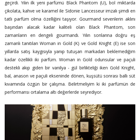
geçirdi. Yılın ilk yeni parfümü Black Phantom (U), bol miktarda
çikolata, kahve ve karamel ile Sidonie Lancesseur imzalı şimdi en
tatlı parfüm olma özelliğini taşıyor. Gourmand sevenlerin aklını
başından alacak kadar kaliteli olan Black Phantom, son
zamanların en dengeli gourmandı. Yılın sonlarına doğru eş
zamanlı tanıtılan Woman in Gold (K) ve Gold Knight (E) ise son
yıllarda satış kaygısıyla yanıp tutuşan markadan beklemediğim
kadar özellikli iki parfüm. Woman in Gold odunsular ve paçuli
destekli akıp giden bir vanilya - gül birlikteliği iken Gold Knight,
bal, anason ve paçuli ekseninde dönen, kuşsütü sonrası ballı süt
kıvamında özgün bir çalışma. Belirtmeliyim ki iki parfümün de
performansı ortalama altı değerlerde seyrediyor.