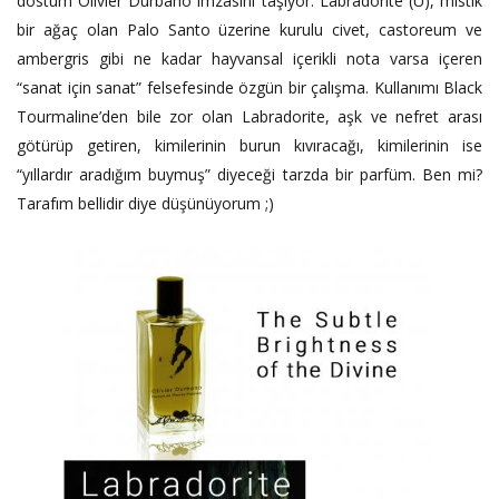
dostum Olivier Durbano imzasını taşıyor. Labradorite (U), mistik
bir ağaç olan Palo Santo üzerine kurulu civet, castoreum ve
ambergris gibi ne kadar hayvansal içerikli nota varsa içeren
“sanat için sanat” felsefesinde özgün bir çalışma. Kullanımı Black
Tourmaline’den bile zor olan Labradorite, aşk ve nefret arası
götürüp getiren, kimilerinin burun kıvıracağı, kimilerinin ise
“yıllardır aradığım buymuş” diyeceği tarzda bir parfüm. Ben mi?
Tarafım bellidir diye düşünüyorum ;)