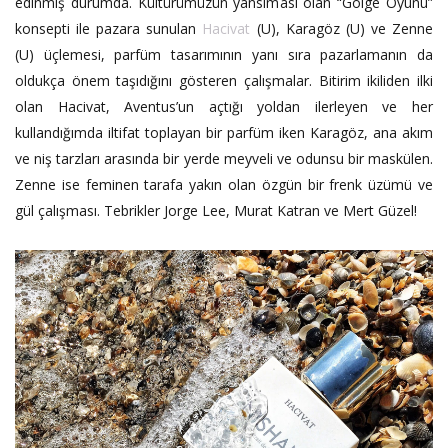
edinmiş durumda. Kültürümüzün yansıması olan “Gölge Oyunu”
konsepti ile pazara sunulan
Hacivat
(U), Karagöz (U) ve Zenne
(U) üçlemesi, parfüm tasarımının yanı sıra pazarlamanın da
oldukça önem taşıdığını gösteren çalışmalar. Bitirim ikiliden ilki
olan Hacivat, Aventus’un açtığı yoldan ilerleyen ve her
kullandığımda iltifat toplayan bir parfüm iken Karagöz, ana akım
ve niş tarzları arasında bir yerde meyveli ve odunsu bir maskülen.
Zenne ise feminen tarafa yakın olan özgün bir frenk üzümü ve
gül çalışması. Tebrikler Jorge Lee, Murat Katran ve Mert Güzel!