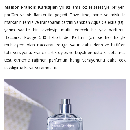
Maison Francis Kurkdjian
yılı az ama öz felsefesiyle bir yeni
parfüm ve bir flanker ile geçirdi. Taze lime, nane ve misk ile
markanın temiz ve transparan tarzını yansıtan Aqua Celestia (U),
yarım saatte bir tazeleyip mutlu edecek bir yaz parfümü.
Baccarat Rouge 540 Extrait de Parfum (U) ise her haliyle
muhteşem olan Baccarat Rouge 540’ın daha derin ve hafiften
tatlı versiyonu. Francis artık öylesine büyük bir usta ki defalarca
test etmeme rağmen parfümün hangi versiyonunu daha çok
sevdiğime karar veremedim.