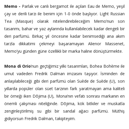
Memo -
Parlak ve canlı bergamot ile açılan Eau de Memo, yeşil
çay ve derili tarzı ile benim için 1-0 önde başlıyor. Light Russian
Tea (Masque) olarak nitelendirebileceğim Memo’nun son
tasarımı, bahar ve yaz aylarında kullanılabilecek kadar dengeli bir
deri parfümü. Birkaç yıl öncesine kadar benimsediği ana akım
tarzla dikkatimi çekmeyi başaramayan Alienor Massenet,
Memo’yu günden güne özellikli bir marka haline dönüştürmekte.
Mona di Orio
’nun geçtiğimiz yılki tasarımları, Bohea Bohème ile
umut vadeden Fredrik Dalman imzasını taşıyor. İsminden de
anlaşılabileceği gibi deri parfümü olan Suède de Suède (U), son
yıllarda popüler olan süet tarzının fark yaratmayan ama kaliteli
bir örneği iken Dõjima (U), Mona’nın vefatı sonrası markanın en
önemli çalışması niteliğinde. Dõjima, kök bitkiler ve muskatla
zenginleştirilmiş su gibi bir sandal ağacı parfümü. Müthiş
gidiyorsun Fredrik Dalman, takipteyim.