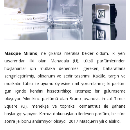
Masque Milano
, ne çıkarsa merakla bekler oldum. İki yeni
tasarımdan ilki olan Manadala (U), tütsü parfümlerinden
hoşlananlar için mutlaka denenmesi gereken, baharatlarla
zenginleştirilmiş, olibanum ve sedir tasarımı. Kaküle, tarçın ve
muskatın tütsü ile uyumu öylesine naif yorumlanmış ki parfüm
gün içinde kendini hissettirdikçe istemsiz bir gülümseme
oluşuyor. Yılın ikinci parfümü olan Bruno Jovanovic imzalı Times
Square (U), menekşe ve topraksı osmanthus ile şahane
başlangıç yapıyor. Kırmızı dokunuşlarla ilerleyen parfüm, bir süre
sonra jelibonu andırmıyor olsaydı, 2017 Masque’ın yılı olabilirdi.