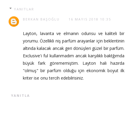
YANITLAR
BERKAN BAŞOĞLU
16 MAYIS 2018 10:35
Layton, lavanta ve elmanın odunsu ve kaliteli bir
yorumu. Özellikli niş parfüm arayanlar için beklentinin
altında kalacak ancak geri dönüşleri güzel bir parfüm.
Exclusive'i ful kullanmadım ancak karşılıklı baktğımda
büyük fark görememiştim. Layton hali hazırda
"olmuş" bir parfüm olduğu için ekonomik boyut ilk
kriter ise onu tercih edebilrisiniz.
YANITLA