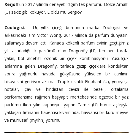
Xerjoff
’un 2017 yılında deneyebildiğim tek parfümü
Dolce Amalfi
(U) sakız gibi kokuyor. E oldu mu Sergio?
Zoologist
- Üç yıllık çiçeği burnunda marka Zoologist ve
arkasındaki isim Victor Wong, 2017 yılında da parfüm dünyasını
sallamaya devam etti. Kanada kökenli parfüm evinin geçtiğimiz
yıl tasarladığı ilk parfümü olan Dragonfly (U); feminen tarafa
yakın, bol aldehitli ozonik bir çiçek kombinasyonu. Yusufçuk
anlamına gelen Dragonfly, tarlada gezip çiçeklere konduktan
sonra yağmurlu havada gökyüzüne yükselen bir canlının
hikayesini getiriyor aklıma. Tropik esintili Elephant (U), yemyeşil
notalar, çay ve hindistan cevizi ile bezeli, ortalama
performansına rağmen başyapıt mertebesinde egzotik bir yaz
parfümü iken yılın kapanışını yapan Camel (U) buruk açılışıyla
yaklaşan fırtınanın habercisi kıvamında, hayvansı bir kuru meyve
ve mürrüsafi (myrhh) yorumu.