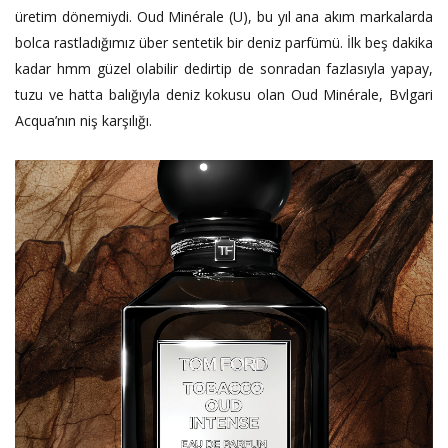
üretim dönemiydi. Oud Minérale (U), bu yıl ana akım markalarda
bolca rastladığımız über sentetik bir deniz parfümü. İlk beş dakika
kadar hmm güzel olabilir dedirtip de sonradan fazlasıyla yapay,
tuzu ve hatta balığıyla deniz kokusu olan Oud Minérale, Bvlgari
Acqua’nın niş karşılığı.