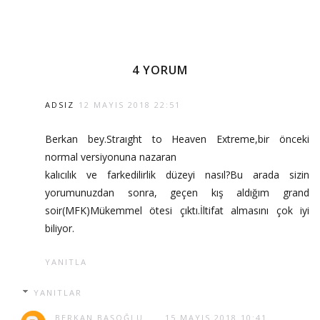
4 YORUM
ADSIZ
12 MAYIS 2018 22:51
Berkan bey.Straıght to Heaven Extreme,bir önceki
normal versiyonuna nazaran
kalıcılık ve farkedilirlik düzeyi nasıl?Bu arada sizin
yorumunuzdan sonra, geçen kış aldığım grand
soir(MFK)Mükemmel ötesi çıktı.İltifat almasını çok iyi
biliyor.
YANITLA
YANITLAR
BERKAN BAŞOĞLU
15 MAYIS 2018 10:41