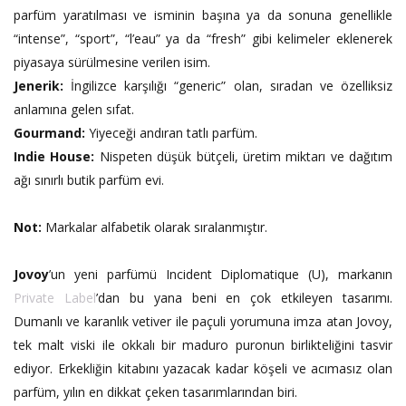
parfüm yaratılması ve isminin başına ya da sonuna genellikle
“intense”, “sport”, “l’eau” ya da “fresh” gibi kelimeler eklenerek
piyasaya sürülmesine verilen isim.
Jenerik:
İngilizce karşılığı “generic” olan, sıradan ve özelliksiz
anlamına gelen sıfat.
Gourmand:
Yiyeceği andıran tatlı parfüm.
Indie House:
Nispeten düşük bütçeli, üretim miktarı ve dağıtım
ağı sınırlı butik parfüm evi.
Not:
Markalar alfabetik olarak sıralanmıştır.
Jovoy
’un yeni parfümü Incident Diplomatique (U), markanın
Private Label
’dan bu yana beni en çok etkileyen tasarımı.
Dumanlı ve karanlık vetiver ile paçuli yorumuna imza atan Jovoy,
tek malt viski ile okkalı bir maduro puronun birlikteliğini tasvir
ediyor. Erkekliğin kitabını yazacak kadar köşeli ve acımasız olan
parfüm, yılın en dikkat çeken tasarımlarından biri.