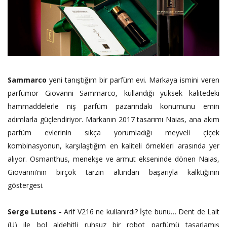
Sammarco
yeni tanıştığım bir parfüm evi. Markaya ismini veren
parfümör Giovanni Sammarco, kullandığı yüksek kalitedeki
hammaddelerle niş parfüm pazarındaki konumunu emin
adımlarla güçlendiriyor. Markanın 2017 tasarımı Naias, ana akım
parfüm evlerinin sıkça yorumladığı meyveli çiçek
kombinasyonun, karşılaştığım en kaliteli örnekleri arasında yer
alıyor. Osmanthus, menekşe ve armut ekseninde dönen Naias,
Giovanni’nin birçok tarzın altından başarıyla kalktığının
göstergesi.
Serge Lutens -
Arif V216 ne kullanırdı? İşte bunu… Dent de Lait
(U) ile bol aldehitli ruhsuz bir robot parfümü tasarlamış