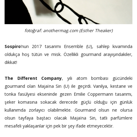
fotoğraf: anothermag.com (
Esther Theaker
)
Sospiro
’nun 2017 tasarımı Ensemble (U), sahlep kıvamında
oldukça hoş tütün ve misk. Özellikli gourmand arayışındakiler,
dikkat!
The Different Company
, yılı atom bombası gücündeki
gourmand olan Majaïna Sin (U) ile geçirdi. Vanilya, kestane ve
tonka fasülyesi ekseninde gezen Emilie Coppermann tasarımı,
şeker komasına sokacak derecede güçlü olduğu için günlük
kullanımda zorlayıcı olabilmekte. Gourmand olsun ne olursa
olsun tayfaya baştacı olacak Majaïna Sin, tatlı parfümlere
mesafeli yaklaşanlar için pek bir şey ifade etmeyecektir.