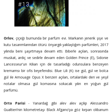
Orlov
, çiçeği burnunda bir parfüm evi. Markanın jenerik şişe ve
kutu tasarımlarından ötürü önyargılı yaklaştığım parfümleri, 2017
yılında beni şaşırtmaya devam etti. Biberle açılan, sonrasında
muskat, ardıç ve sedirle devam eden Golden Prince (E), Sidonie
Lancesseur'un Kilian için de tasarladığı odunsulara benzeyen
kremamsı bir ofis beyefendisi. Blue Lili (K) ise gül, gül ve bolca
gül ile Amouage Opus X benzeri açılan, ortalardaki deri ve yeşil
notalar olmasa gül komasına sokacak yılın en yoğun gül
parfümü.
Orto Parisi
- Yanardağ gibi alev alev açılıp Alessandro
Gualtieri’nin kilometretaşı Black Afgano’ya göz kırpan olibanum