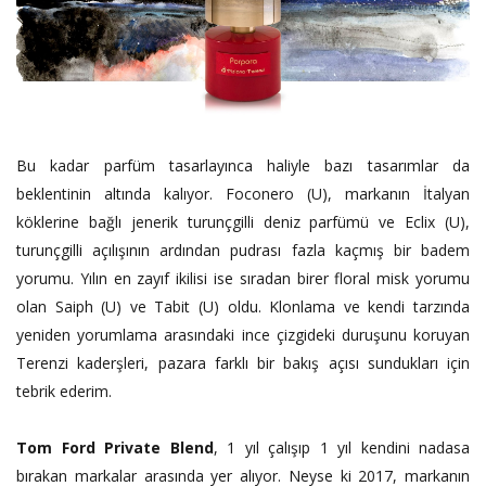
Bu kadar parfüm tasarlayınca haliyle bazı tasarımlar da
beklentinin altında kalıyor. Foconero (U), markanın İtalyan
köklerine bağlı jenerik turunçgilli deniz parfümü ve Eclix (U),
turunçgilli açılışının ardından pudrası fazla kaçmış bir badem
yorumu. Yılın en zayıf ikilisi ise sıradan birer floral misk yorumu
olan Saiph (U) ve Tabit (U) oldu. Klonlama ve kendi tarzında
yeniden yorumlama arasındaki ince çizgideki duruşunu koruyan
Terenzi kaderşleri, pazara farklı bir bakış açısı sundukları için
tebrik ederim.
Tom Ford Private Blend
, 1 yıl çalışıp 1 yıl kendini nadasa
bırakan markalar arasında yer alıyor. Neyse ki 2017, markanın