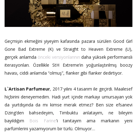
Geçmişin ekmeğini yiyeyim kafasında pazara sürülen Good Girl
Gone Bad Extreme (K) ve Straight to Heaven Extreme (U),
gerçek anlamda
önceki versiyonlarının
daha yüksek performanslı
iterasyonları. Özellikle StH Extreme’in yoğunlaştırılmış boozy
havası, ciddi anlamda “olmuş”, flanker gibi flanker dedirtiyor.
L`Artisan Parfumeur
, 2017 yılını 4 tasarım ile geçirdi. Maalesef
hiçbirini deneyemedim. Hadi yurt içinde markayı umursayan yok
da yurtdışında da mı kimse merak etmez? Ben size efsanevi
Dzing’den bahsedeyim, Timbuktu anlatayım, ne bileyim
bayıldığım
Bois Farine
'i tanıtayım ama markanın yeni
parfümlerini yazamıyorum bir türlü. Olmuyor…