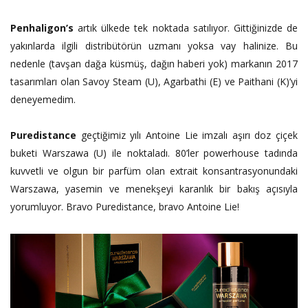
Penhaligon’s
artık ülkede tek noktada satılıyor. Gittiğinizde de
yakınlarda ilgili distribütörün uzmanı yoksa vay halinize. Bu
nedenle (tavşan dağa küsmüş, dağın haberi yok) markanın 2017
tasarımları olan Savoy Steam (U), Agarbathi (E) ve Paithani (K)’yi
deneyemedim.
Puredistance
geçtiğimiz yılı Antoine Lie imzalı aşırı doz çiçek
buketi Warszawa (U) ile noktaladı. 80’ler powerhouse tadında
kuvvetli ve olgun bir parfüm olan extrait konsantrasyonundaki
Warszawa, yasemin ve menekşeyi karanlık bir bakış açısıyla
yorumluyor. Bravo Puredistance, bravo Antoine Lie!