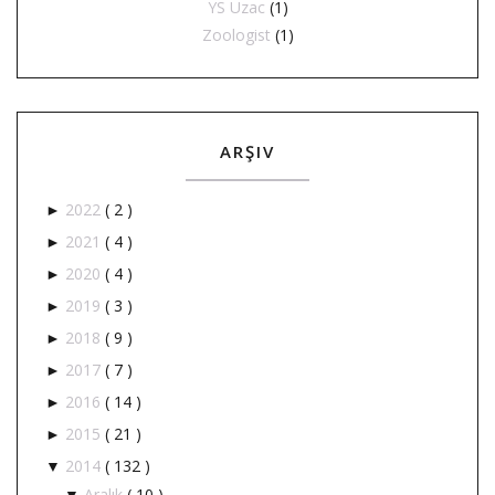
YS Uzac
(1)
Zoologist
(1)
ARŞIV
2022
( 2 )
►
2021
( 4 )
►
2020
( 4 )
►
2019
( 3 )
►
2018
( 9 )
►
2017
( 7 )
►
2016
( 14 )
►
2015
( 21 )
►
2014
( 132 )
▼
Aralık
( 10 )
▼