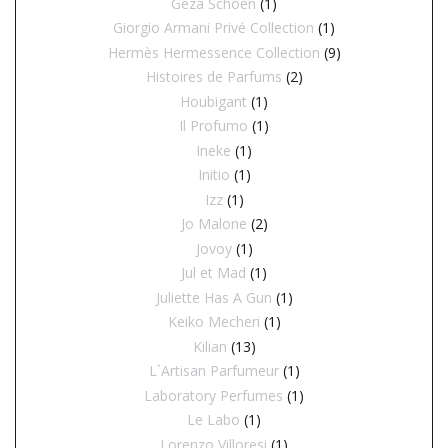
Geza Schoen
(1)
Giorgio Armani Privé Collection
(1)
Hermès Hermessence Collection
(9)
Histoires de Parfums
(2)
Houbigant
(1)
Il Profumo
(1)
Ineke
(1)
Initio
(1)
Izz
(1)
Jo Malone
(2)
Jovoy
(1)
Jul et Mad
(1)
Juliette Has A Gun
(1)
Keiko Mecheri
(1)
Kilian
(13)
L`Artisan Parfumeur
(1)
Laboratory Perfumes
(1)
Le Labo
(1)
Lorenzo Villoresi
(1)