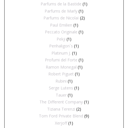
Parfums de la Bastide
(1)
Parfums de Marly
(1)
Parfums de Nicolaï
(2)
Paul Emilien
(1)
Peccato Originale
(1)
Pekji
(1)
Penhaligon`s
(1)
Platinum J.
(1)
Profumi del Forte
(1)
Ramon Monegal
(1)
Robert Piguet
(1)
Rubini
(1)
Serge Lutens
(1)
Tauer
(1)
The Different Company
(1)
Tiziana Terenzi
(2)
Tom Ford Private Blend
(9)
Xerjoff
(1)