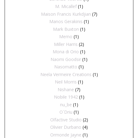
M. Micallef
(1)
Maison Francis Kurkdjian
(7)
Manos Gerakinis
(1)
Mark Buxton
(1)
Memo
(1)
Miller Harris
(2)
Mona di Orio
(1)
Naomi Goodsir
(1)
Nasomatto
(1)
Neela Vermeire Creations
(1)
Neil Morris
(1)
Nishane
(7)
Nobile 1942
(1)
nu_be
(1)
O`Driu
(1)
Olfactive Studio
(2)
Olivier Durbano
(4)
Ormonde Jayne
(1)