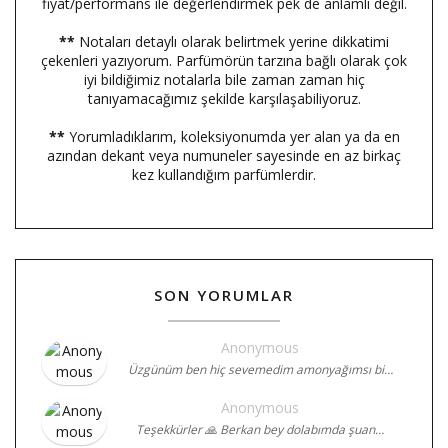
fiyat/performans ile değerlendirmek pek de anlamlı değil.
**
Notaları detaylı olarak belirtmek yerine dikkatimi
çekenleri yazıyorum. Parfümörün tarzına bağlı olarak çok
iyi bildiğimiz notalarla bile zaman zaman hiç
tanıyamacağımız şekilde karşılaşabiliyoruz.
**
Yorumladıklarım, koleksiyonumda yer alan ya da en
azından dekant veya numuneler sayesinde en az birkaç
kez kullandığım parfümlerdir.
SON YORUMLAR
Anonymous
Üzgünüm ben hiç sevemedim amonyağımsı bi…
Anonymous
Teşekkürler 🙏 Berkan bey dolabımda şuan…