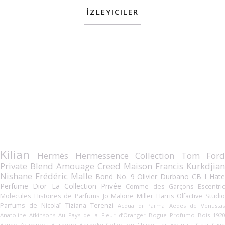
İZLEYICILER
Kilian
Hermès Hermessence Collection
Tom For
Private Blend
Amouage
Creed
Maison Francis Kurkdjian
Nishane
Frédéric Malle
Bond No. 9
Olivier Durbano
CB I Hat
Perfume
Dior La Collection Privée
Comme des Garçons
Escentric
Molecules
Histoires de Parfums
Jo Malone
Miller Harris
Olfactive Studi
Parfums de Nicolaï
Tiziana Terenzi
Acqua di Parma
Aedes de Venusta
Anatoline
Atkinsons
Au Pays de la Fleur d’Oranger
Bogue Profumo
Bois 192
Bruno Acampora
Burberry Bespoke Collection
Chanel Les Exclusifs
Cigar
Cliv