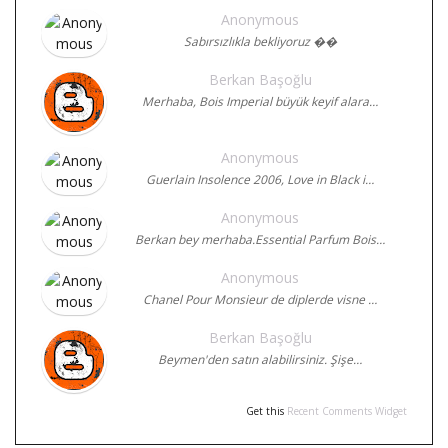
Anonymous
Sabırsızlıkla bekliyoruz ��
Berkan Başoğlu
Merhaba, Bois Imperial büyük keyif alara…
Anonymous
Guerlain Insolence 2006, Love in Black i…
Anonymous
Berkan bey merhaba.Essential Parfum Bois…
Anonymous
Chanel Pour Monsieur de diplerde visne …
Berkan Başoğlu
Beymen'den satın alabilirsiniz. Şişe…
Get this
Recent Comments Widget