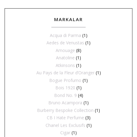
MARKALAR
Acqua di Parma
(1)
Aedes de Venustas
(1)
Amouage
(8)
Anatoline
(1)
Atkinsons
(1)
Au Pays de la Fleur d’Oranger
(1)
Bogue Profumo
(1)
Bois 1920
(1)
Bond No. 9
(4)
Bruno Acampora
(1)
Burberry Bespoke Collection
(1)
CB I Hate Perfume
(3)
Chanel Les Exclusifs
(1)
Cigar
(1)