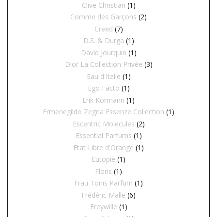
Clive Christian
(1)
Comme des Garçons
(2)
Creed
(7)
D.S. & Durga
(1)
David Jourquin
(1)
Dior La Collection Privée
(3)
Eau d'Italie
(1)
Ego Facto
(1)
Erik Kormann
(1)
Ermenegildo Zegna Essenze Collection
(1)
Escentric Molecules
(2)
Essential Parfums
(1)
Etat Libre d'Orange
(1)
Eutopie
(1)
Floris
(1)
Frau Tonis Parfum
(1)
Frédéric Malle
(6)
Freywille
(1)