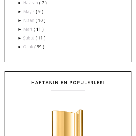
Haziran
( 7 )
►
Mayıs
( 9 )
►
Nisan
( 10 )
►
Mart
( 11 )
►
Şubat
( 11 )
►
Ocak
( 39 )
►
HAFTANIN EN POPULERLERI