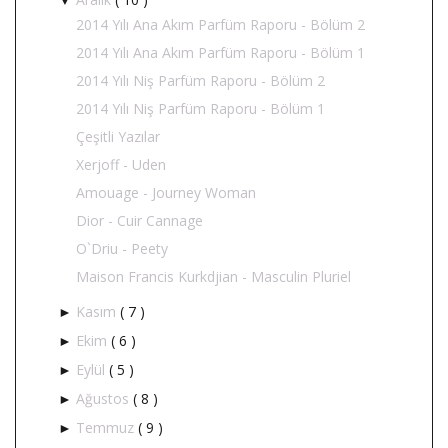
2014 Yılı Ana Akım Parfüm Raporu - Bölüm 2
2014 Yılı Ana Akım Parfüm Raporu - Bölüm 1
2014 Yılı Niş Parfüm Raporu - Bölüm 2
2014 Yılı Niş Parfüm Raporu - Bölüm 1
Çeşitli Yazılar
Xerjoff - Uden
Amouage - Journey Woman
Dior - Cuir Cannage
O`Driu - Peety
Maison Francis Kurkdjian - Masculin Pluriel
Kasım
( 7 )
►
Ekim
( 6 )
►
Eylül
( 5 )
►
Ağustos
( 8 )
►
Temmuz
( 9 )
►