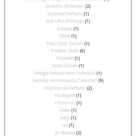
Escentric Molecules
(2)
Essential Parfums
(1)
Etat Libre d'Orange
(1)
Eutopie
(1)
Floris
(1)
Frau Tonis Parfum
(1)
Frédéric Malle
(6)
Freywille
(1)
Geza Schoen
(1)
Giorgio Armani Privé Collection
(1)
Hermès Hermessence Collection
(9)
Histoires de Parfums
(2)
Houbigant
(1)
Il Profumo
(1)
Ineke
(1)
Initio
(1)
Izz
(1)
Jo Malone
(2)