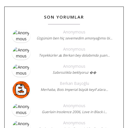
SON YORUMLAR
Anonymous
Üzgünüm ben hiç sevemedim amonyağımsı bi…
Anonymous
Teşekkürler 🙏 Berkan bey dolabımda şuan…
Anonymous
Sabırsızlıkla bekliyoruz ��
Berkan Başoğlu
Merhaba, Bois Imperial büyük keyif alara…
Anonymous
Guerlain Insolence 2006, Love in Black i…
Anonymous