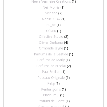
Neela Vermeire Creations
(1)
Neil Morris
(1)
Nishane
(7)
Nobile 1942
(1)
nu_be
(1)
O`Driu
(1)
Olfactive Studio
(2)
Olivier Durbano
(4)
Ormonde Jayne
(1)
Parfums de la Bastide
(1)
Parfums de Marly
(1)
Parfums de Nicolaï
(2)
Paul Emilien
(1)
Peccato Originale
(1)
Pekji
(1)
Penhaligon`s
(1)
Platinum J.
(1)
Profumi del Forte
(1)
Ramon Monegal
(1)