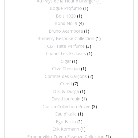
Au Pays de la Fleur d’Oranger
(1)
Bogue Profumo
(1)
Bois 1920
(1)
Bond No. 9
(4)
Bruno Acampora
(1)
Burberry Bespoke Collection
(1)
CB I Hate Perfume
(3)
Chanel Les Exclusifs
(1)
Cigar
(1)
Clive Christian
(1)
Comme des Garçons
(2)
Creed
(7)
D.S. & Durga
(1)
David Jourquin
(1)
Dior La Collection Privée
(3)
Eau d'Italie
(1)
Ego Facto
(1)
Erik Kormann
(1)
Ermenegildo Zegna Essenze Collection
(1)