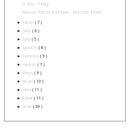
O`Driu - Peety
Maison Francis Kurkdjian - Masculin Pluriel
Kasım
( 7 )
►
Ekim
( 6 )
►
Eylül
( 5 )
►
Ağustos
( 8 )
►
Temmuz
( 9 )
►
Haziran
( 7 )
►
Mayıs
( 9 )
►
Nisan
( 10 )
►
Mart
( 11 )
►
Şubat
( 11 )
►
Ocak
( 39 )
►