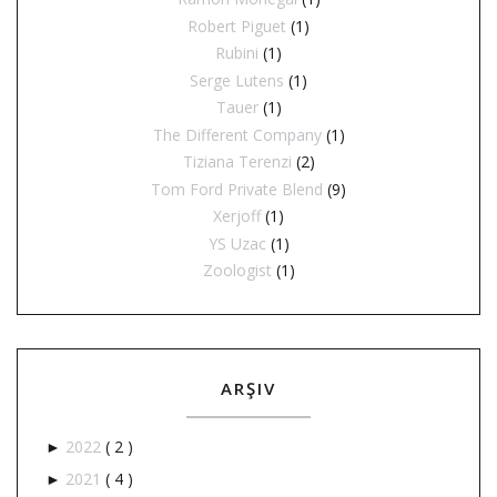
Robert Piguet
(1)
Rubini
(1)
Serge Lutens
(1)
Tauer
(1)
The Different Company
(1)
Tiziana Terenzi
(2)
Tom Ford Private Blend
(9)
Xerjoff
(1)
YS Uzac
(1)
Zoologist
(1)
ARŞIV
2022
( 2 )
►
2021
( 4 )
►