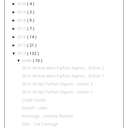
2020
( 4 )
►
2019
( 3 )
►
2018
( 9 )
►
2017
( 7 )
►
2016
( 14 )
►
2015
( 21 )
►
2014
( 132 )
▼
Aralık
( 10 )
▼
2014 Yılı Ana Akım Parfüm Raporu - Bölüm 2
2014 Yılı Ana Akım Parfüm Raporu - Bölüm 1
2014 Yılı Niş Parfüm Raporu - Bölüm 2
2014 Yılı Niş Parfüm Raporu - Bölüm 1
Çeşitli Yazılar
Xerjoff - Uden
Amouage - Journey Woman
Dior - Cuir Cannage