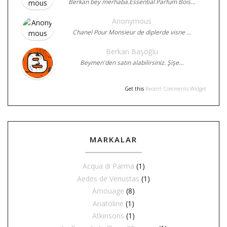
Berkan bey merhaba.Essential Parfum Bois…
Anonymous
Chanel Pour Monsieur de diplerde visne …
Berkan Başoğlu
Beymen'den satın alabilirsiniz. Şişe…
Get this
Recent Comments Widget
MARKALAR
Acqua di Parma
(1)
Aedes de Venustas
(1)
Amouage
(8)
Anatoline
(1)
Atkinsons
(1)