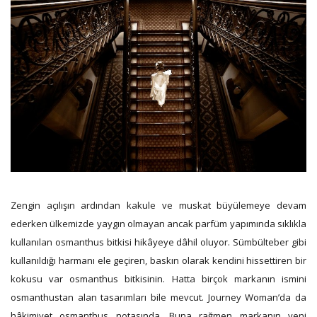
Zengin açılışın ardından kakule ve muskat büyülemeye devam
ederken ülkemizde yaygın olmayan ancak parfüm yapımında sıklıkla
kullanılan osmanthus bitkisi hikâyeye dâhil oluyor. Sümbülteber gibi
kullanıldığı harmanı ele geçiren, baskın olarak kendini hissettiren bir
kokusu var osmanthus bitkisinin. Hatta birçok markanın ismini
osmanthustan alan tasarımları bile mevcut. Journey Woman’da da
hâkimiyet osmanthus notasında. Buna rağmen markanın yeni