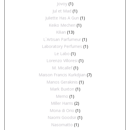
Jovoy
(1)
Jul et Mad
(1)
Juliette Has A Gun
(1)
Keiko Mecheri
(1)
Kilian
(13)
L`Artisan Parfumeur
(1)
Laboratory Perfumes
(1)
Le Labo
(1)
Lorenzo Villoresi
(1)
M. Micallef
(1)
Maison Francis Kurkdjian
(7)
Manos Gerakinis
(1)
Mark Buxton
(1)
Memo
(1)
Miller Harris
(2)
Mona di Orio
(1)
Naomi Goodsir
(1)
Nasomatto
(1)