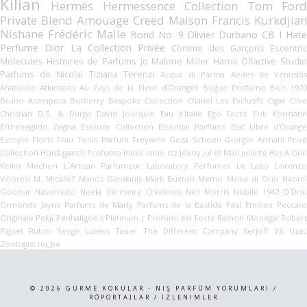
Kilian
Hermès Hermessence Collection
Tom For
Private Blend
Amouage
Creed
Maison Francis Kurkdjian
Nishane
Frédéric Malle
Bond No. 9
Olivier Durbano
CB I Hat
Perfume
Dior La Collection Privée
Comme des Garçons
Escentric
Molecules
Histoires de Parfums
Jo Malone
Miller Harris
Olfactive Studi
Parfums de Nicolaï
Tiziana Terenzi
Acqua di Parma
Aedes de Venusta
Anatoline
Atkinsons
Au Pays de la Fleur d’Oranger
Bogue Profumo
Bois 192
Bruno Acampora
Burberry Bespoke Collection
Chanel Les Exclusifs
Cigar
Cliv
Christian
D.S. & Durga
David Jourquin
Eau d'Italie
Ego Facto
Erik Korman
Ermenegildo Zegna Essenze Collection
Essential Parfums
Etat Libre d'Orange
Eutopie
Floris
Frau Tonis Parfum
Freywille
Geza Schoen
Giorgio Armani Priv
Collection
Houbigant
Il Profumo
Ineke
Initio
Izz
Jovoy
Jul et Mad
Juliette Has A Gun
Keiko Mecheri
L`Artisan Parfumeur
Laboratory Perfumes
Le Labo
Lorenzo
Villoresi
M. Micallef
Manos Gerakinis
Mark Buxton
Memo
Mona di Orio
Naom
Goodsir
Nasomatto
Neela Vermeire Creations
Neil Morris
Nobile 1942
O`Dri
Ormonde Jayne
Parfums de Marly
Parfums de la Bastide
Paul Emilien
Peccat
Originale
Pekji
Penhaligon`s
Platinum J.
Profumi del Forte
Ramon Monegal
Rober
Piguet
Rubini
Serge Lutens
Tauer
The Different Company
Xerjoff
YS Uza
Zoologist
nu_be
©
2026
GURME KOKULAR - NIŞ PARFÜM YORUMLARI /
RÖPORTAJLAR / İZLENIMLER