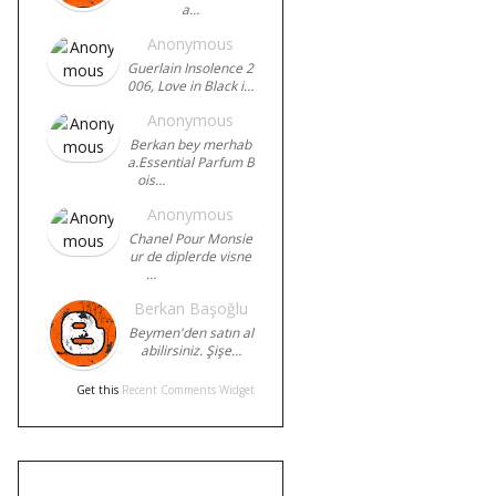
a…
Anonymous
Guerlain Insolence 2
006, Love in Black i…
Anonymous
Berkan bey merhab
a.Essential Parfum B
ois…
Anonymous
Chanel Pour Monsie
ur de diplerde visne
…
Berkan Başoğlu
Beymen'den satın al
abilirsiniz. Şişe…
Get this
Recent Comments Widget