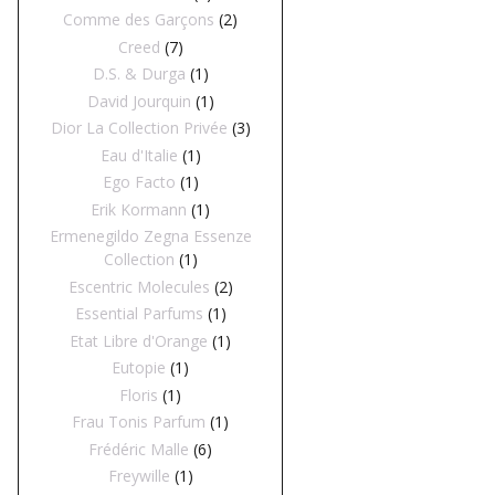
Comme des Garçons
(2)
Creed
(7)
D.S. & Durga
(1)
David Jourquin
(1)
Dior La Collection Privée
(3)
Eau d'Italie
(1)
Ego Facto
(1)
Erik Kormann
(1)
Ermenegildo Zegna Essenze
Collection
(1)
Escentric Molecules
(2)
Essential Parfums
(1)
Etat Libre d'Orange
(1)
Eutopie
(1)
Floris
(1)
Frau Tonis Parfum
(1)
Frédéric Malle
(6)
Freywille
(1)