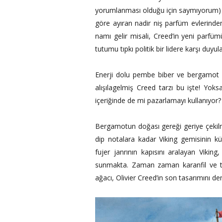
yorumlanması olduğu için saymıyorum) p
göre ayıran nadir niş parfüm evlerind
namı gelir misali, Creed’in yeni parfüm
tutumu tıpkı politik bir lidere karşı duy
Enerji dolu pembe biber ve bergamot il
alışılagelmiş Creed tarzı bu işte! Yo
içeriğinde de mi pazarlamayı kullanıyor? 
Bergamotun doğası gereği geriye çekilme
dip notalara kadar Viking gemisinin k
fujer janrının kapısını aralayan Vikin
sunmakta. Zaman zaman karanfil ve t
ağacı, Olivier Creed’in son tasarımını deng