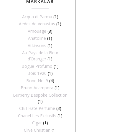
MARKALAR
Acqua di Parma
(1)
Aedes de Venustas
(1)
Amouage
(8)
Anatoline
(1)
Atkinsons
(1)
Au Pays de la Fleur
d’Oranger
(1)
Bogue Profumo
(1)
Bois 1920
(1)
Bond No. 9
(4)
Bruno Acampora
(1)
Burberry Bespoke Collection
(1)
CB I Hate Perfume
(3)
Chanel Les Exclusifs
(1)
Cigar
(1)
Clive Christian
(1)