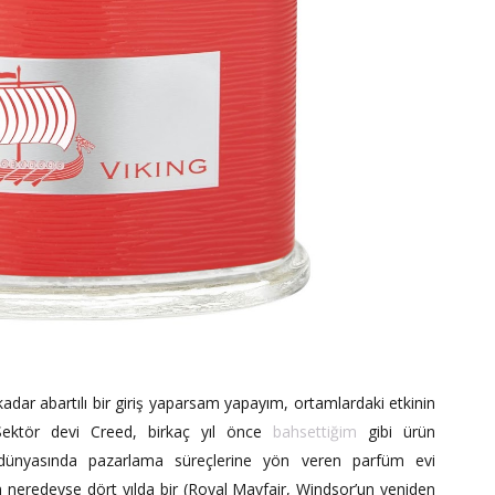
dar abartılı bir giriş yaparsam yapayım, ortamlardaki etkinin
Sektör devi Creed, birkaç yıl önce
bahsettiğim
gibi ürün
 dünyasında pazarlama süreçlerine yön veren parfüm evi
neredeyse dört yılda bir (Royal Mayfair, Windsor’un yeniden