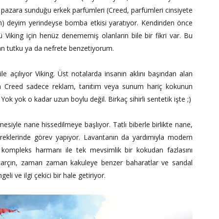
azara sunduğu erkek parfümleri (Creed, parfümleri cinsiyete
en) deyim yerindeyse bomba etkisi yaratıyor. Kendinden önce
ü Viking için henüz denememiş olanların bile bir fikri var. Bu
ulan tutku ya da nefrete benzetiyorum.
e açılıyor Viking. Üst notalarda insanın aklını başından alan
ksa Creed sadece reklam, tanıtım veya sunum hariç kokunun
Yok yok o kadar uzun boylu değil. Birkaç sihirli sentetik işte ;)
siyle nane hissedilmeye başlıyor. Tatlı biberle birlikte nane,
üreklerinde görev yapıyor. Lavantanın da yardımıyla modern
g, kompleks harmanı ile tek mevsimlik bir kokudan fazlasını
arçın, zaman zaman kakuleye benzer baharatlar ve sandal
eli ve ilgi çekici bir hale getiriyor.