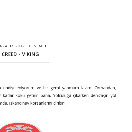
 ARALIK 2017 PERŞEMBE
CREED - VIKING
n endişeleniyorum ve bir gemi yapmam lazım. Ormandan,
z kadar koku getirin bana. Yolculuğa çıkarken denizaşırı yol
da. İskandinav korsanlarını diriltin!