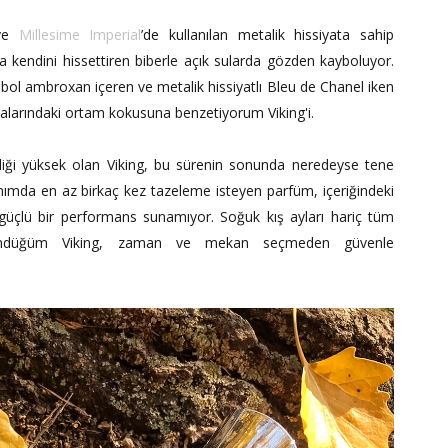
 ve
Millesime Imperial
’de kullanılan metalik hissiyata sahip
 kendini hissettiren biberle açık sularda gözden kayboluyor.
bol ambroxan içeren ve metalik hissiyatlı Bleu de Chanel iken
alarındaki ortam kokusuna benzetiyorum Viking'i.
lirliği yüksek olan Viking, bu sürenin sonunda neredeyse tene
llanımda en az birkaç kez tazeleme isteyen parfüm, içeriğindeki
çlü bir performans sunamıyor. Soğuk kış ayları hariç tüm
şündüğüm Viking, zaman ve mekan seçmeden güvenle