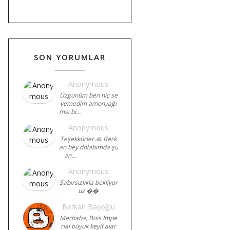
SON YORUMLAR
Anonymous
Üzgünüm ben hiç se
vemedim amonyağı
msı bi…
Anonymous
Teşekkürler 🙏 Berk
an bey dolabımda şu
an…
Anonymous
Sabırsızlıkla bekliyor
uz ��
Berkan Başoğlu
Merhaba, Bois Impe
rial büyük keyif alar