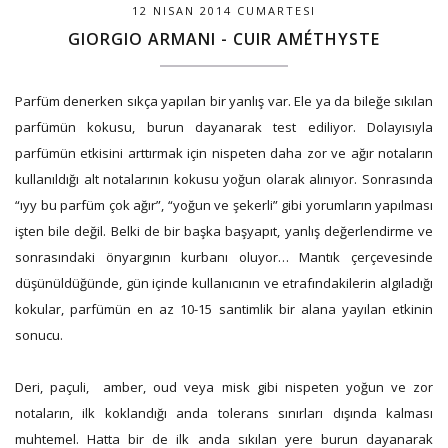
12 NISAN 2014 CUMARTESI
GIORGIO ARMANI - CUIR AMÉTHYSTE
Parfüm denerken sıkça yapılan bir yanlış var. Ele ya da bileğe sıkılan
parfümün kokusu, burun dayanarak test ediliyor. Dolayısıyla
parfümün etkisini arttırmak için nispeten daha zor ve ağır notaların
kullanıldığı alt notalarının kokusu yoğun olarak alınıyor. Sonrasında
“ıyy bu parfüm çok ağır”, “yoğun ve şekerli” gibi yorumların yapılması
işten bile değil. Belki de bir başka başyapıt, yanlış değerlendirme ve
sonrasındaki önyargının kurbanı oluyor… Mantık çerçevesinde
düşünüldüğünde, gün içinde kullanıcının ve etrafındakilerin algıladığı
kokular, parfümün en az 10-15 santimlik bir alana yayılan etkinin
sonucu.
Deri, paçuli, amber, oud veya misk gibi nispeten yoğun ve zor
notaların, ilk koklandığı anda tolerans sınırları dışında kalması
muhtemel. Hatta bir de ilk anda sıkılan yere burun dayanarak