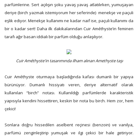
parfümlerine. Sert açılışın şoku yavaş yavaş atlatılırken, yumuşayan
deriye (birch yazmak istemiyorum her seferinde) menekşe ve paçuli
eşlik ediyor. Menekşe kullanımı ne kadar naif ise, paçuli kullanımı da
bir o kadar sert! Daha ilk dakikalarından Cuir Améthyste’in feminen
tarafı ağır basan iddialı bir parfüm olduğu anlaşılıyor.
Cuir Améthyste'in tasarımında ilham alınan Amethyste taşı
Cuir Améthyste oturmaya başladığında kafası dumanlı bir yapıya
bürünüyor. Dumanlı hissiyatı veren, deriye alternatif olarak
kullanılan “birch” notası. Kullanıldığı parfümlerde karakteristik
yapısıyla kendini hissettiren, keskin bir nota bu birch. Hem zor, hem
çekici!
Sonlara doğru hissedilen aselbent reçinesi (benzoin) ve vanilya,
parfümü zenginleştirip yumuşak ve ilgi çekici bir hale getiriyor.