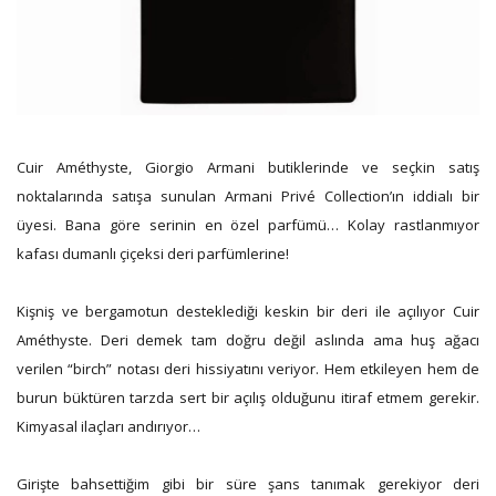
Cuir Améthyste, Giorgio Armani butiklerinde ve seçkin satış
noktalarında satışa sunulan Armani Privé Collection’ın iddialı bir
üyesi. Bana göre serinin en özel parfümü… Kolay rastlanmıyor
kafası dumanlı çiçeksi deri parfümlerine!
Kişniş ve bergamotun desteklediği keskin bir deri ile açılıyor Cuir
Améthyste. Deri demek tam doğru değil aslında ama huş ağacı
verilen “birch” notası deri hissiyatını veriyor. Hem etkileyen hem de
burun büktüren tarzda sert bir açılış olduğunu itiraf etmem gerekir.
Kimyasal ilaçları andırıyor…
Girişte bahsettiğim gibi bir süre şans tanımak gerekiyor deri