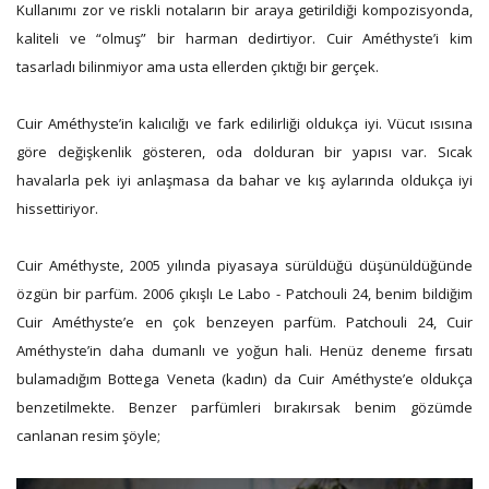
Kullanımı zor ve riskli notaların bir araya getirildiği kompozisyonda,
kaliteli ve “olmuş” bir harman dedirtiyor. Cuir Améthyste’i kim
tasarladı bilinmiyor ama usta ellerden çıktığı bir gerçek.
Cuir Améthyste’in kalıcılığı ve fark edilirliği oldukça iyi. Vücut ısısına
göre değişkenlik gösteren, oda dolduran bir yapısı var. Sıcak
havalarla pek iyi anlaşmasa da bahar ve kış aylarında oldukça iyi
hissettiriyor.
Cuir Améthyste, 2005 yılında piyasaya sürüldüğü düşünüldüğünde
özgün bir parfüm. 2006 çıkışlı Le Labo - Patchouli 24, benim bildiğim
Cuir Améthyste’e en çok benzeyen parfüm. Patchouli 24, Cuir
Améthyste’in daha dumanlı ve yoğun hali. Henüz deneme fırsatı
bulamadığım Bottega Veneta (kadın) da Cuir Améthyste’e oldukça
benzetilmekte. Benzer parfümleri bırakırsak benim gözümde
canlanan resim şöyle;