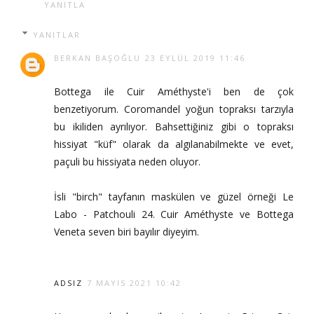
YANITLA
YANITLAR
BERKAN BAŞOĞLU
23 EYLÜL 2019 11:46
Bottega ile Cuir Améthyste'i ben de çok
benzetiyorum. Coromandel yoğun topraksı tarzıyla
bu ikiliden ayrılıyor. Bahsettiğiniz gibi o topraksı
hissiyat "küf" olarak da algılanabilmekte ve evet,
paçuli bu hissiyata neden oluyor.
İsli "birch" tayfanın maskülen ve güzel örneği Le
Labo - Patchouli 24. Cuir Améthyste ve Bottega
Veneta seven biri bayılır diyeyim.
ADSIZ
7 MAYIS 2021 10:42