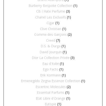
Burberry Bespoke Collection
(1)
CB I Hate Perfume
(3)
Chanel Les Exclusifs
(1)
Cigar
(1)
Clive Christian
(1)
Comme des Garçons
(2)
Creed
(7)
D.S. & Durga
(1)
David Jourquin
(1)
Dior La Collection Privée
(3)
Eau d'Italie
(1)
Ego Facto
(1)
Erik Kormann
(1)
Ermenegildo Zegna Essenze Collection
(1)
Escentric Molecules
(2)
Essential Parfums
(1)
Etat Libre d'Orange
(1)
Eutopie
(1)