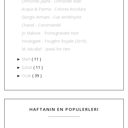
Ormonde Jayne - Ormonde Man
Acqua di Parma - Colonia Assoluta
Giorgio Armani - Cuir Améthyste
Chanel - Coromandel
Jo Malone - Pomegranate Noir
Houbigant - Fougère Royale (2010)
M. Micallef - Jewel for Him
Mart
( 11 )
►
Şubat
( 11 )
►
Ocak
( 39 )
►
HAFTANIN EN POPULERLERI