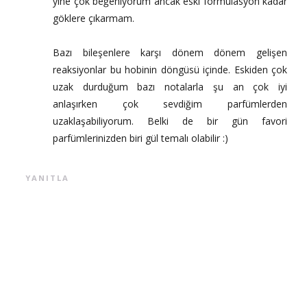
yine çok beğeniyorum ancak eski formulasyon kadar
göklere çıkarmam.
Bazı bileşenlere karşı dönem dönem gelişen
reaksiyonlar bu hobinin döngüsü içinde. Eskiden çok
uzak durduğum bazı notalarla şu an çok iyi
anlaşırken çok sevdiğim parfümlerden
uzaklaşabiliyorum. Belki de bir gün favori
parfümlerinizden biri gül temalı olabilir :)
YANITLA