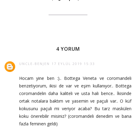
4 YORUM
UNCLE-BENJEN
17 EYLÜL 2019 15:33
Hocam yine ben :).. Bottega Veneta ve coromandeli
benzetiyorum, ikisi de var ve eşim kullanıyor.. Bottega
coromandelin daha kaliteli ve usta hali bence.. İkisinde
ortak notalara baktım ve yasemin ve paçuli var.. O küf
kokusunu paçuli mi veriyor acaba? Bu tarz maskülen
koku önerebilir misiniz? (coromandeli denedim ve bana
fazla feminen geldi)