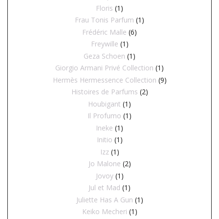
Floris
(1)
Frau Tonis Parfum
(1)
Frédéric Malle
(6)
Freywille
(1)
Geza Schoen
(1)
Giorgio Armani Privé Collection
(1)
Hermès Hermessence Collection
(9)
Histoires de Parfums
(2)
Houbigant
(1)
Il Profumo
(1)
Ineke
(1)
Initio
(1)
Izz
(1)
Jo Malone
(2)
Jovoy
(1)
Jul et Mad
(1)
Juliette Has A Gun
(1)
Keiko Mecheri
(1)