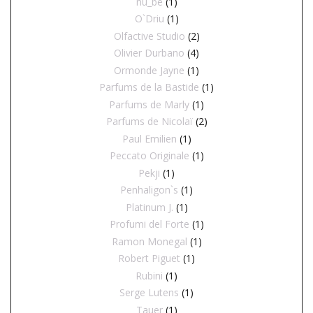
nu_be
(1)
O`Driu
(1)
Olfactive Studio
(2)
Olivier Durbano
(4)
Ormonde Jayne
(1)
Parfums de la Bastide
(1)
Parfums de Marly
(1)
Parfums de Nicolaï
(2)
Paul Emilien
(1)
Peccato Originale
(1)
Pekji
(1)
Penhaligon`s
(1)
Platinum J.
(1)
Profumi del Forte
(1)
Ramon Monegal
(1)
Robert Piguet
(1)
Rubini
(1)
Serge Lutens
(1)
Tauer
(1)