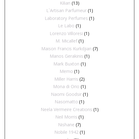
Kilian
(13)
L`Artisan Parfumeur
(1)
Laboratory Perfumes
(1)
Le Labo
(1)
Lorenzo Villoresi
(1)
M. Micallef
(1)
Maison Francis Kurkdjian
(7)
Manos Gerakinis
(1)
Mark Buxton
(1)
Memo
(1)
Miller Harris
(2)
Mona di Orio
(1)
Naomi Goodsir
(1)
Nasomatto
(1)
Neela Vermeire Creations
(1)
Neil Morris
(1)
Nishane
(7)
Nobile 1942
(1)