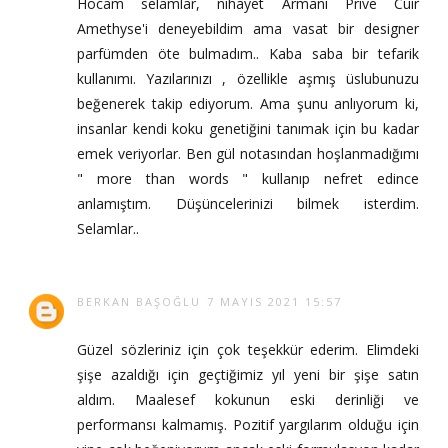
Hocam selamlar, nihayet Armani Prive Cuir
Amethyse'i deneyebildim ama vasat bir designer
parfümden öte bulmadım.. Kaba saba bir tefarik
kullanımı. Yazılarınızı , özellikle aşmış üslubunuzu
beğenerek takip ediyorum. Ama şunu anlıyorum ki,
insanlar kendi koku genetiğini tanımak için bu kadar
emek veriyorlar. Ben gül notasından hoşlanmadığımı
" more than words " kullanıp nefret edince
anlamıştım. Düşüncelerinizi bilmek isterdim.
Selamlar..
BERKAN BAŞOĞLU
7 MAYIS 2021 15:57
Güzel sözleriniz için çok teşekkür ederim. Elimdeki
şişe azaldığı için geçtiğimiz yıl yeni bir şişe satın
aldım. Maalesef kokunun eski derinliği ve
performansı kalmamış. Pozitif yargılarım olduğu için