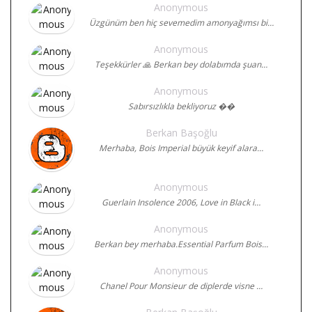
Anonymous
Üzgünüm ben hiç sevemedim amonyağımsı bi…
Anonymous
Teşekkürler 🙏 Berkan bey dolabımda şuan…
Anonymous
Sabırsızlıkla bekliyoruz ��
Berkan Başoğlu
Merhaba, Bois Imperial büyük keyif alara…
Anonymous
Guerlain Insolence 2006, Love in Black i…
Anonymous
Berkan bey merhaba.Essential Parfum Bois…
Anonymous
Chanel Pour Monsieur de diplerde visne …