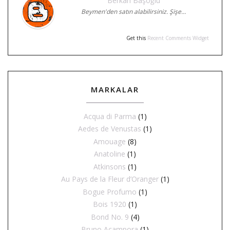
Berkan Başoğlu
Beymen'den satın alabilirsiniz. Şişe…
Get this
Recent Comments Widget
MARKALAR
Acqua di Parma
(1)
Aedes de Venustas
(1)
Amouage
(8)
Anatoline
(1)
Atkinsons
(1)
Au Pays de la Fleur d’Oranger
(1)
Bogue Profumo
(1)
Bois 1920
(1)
Bond No. 9
(4)
Bruno Acampora
(1)