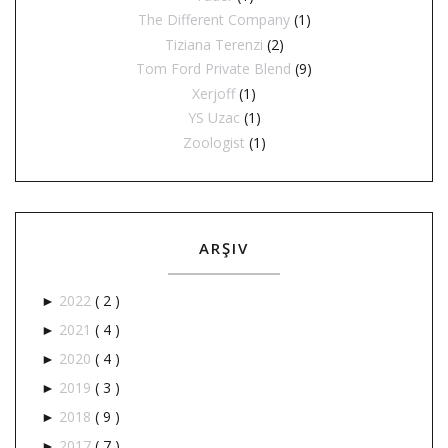
The Different Company
(1)
Tiziana Terenzi
(2)
Tom Ford Private Blend
(9)
Xerjoff
(1)
YS Uzac
(1)
Zoologist
(1)
ARŞIV
2022
( 2 )
►
2021
( 4 )
►
2020
( 4 )
►
2019
( 3 )
►
2018
( 9 )
►
2017
( 7 )
►