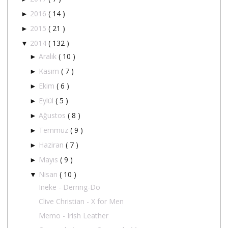
2016
( 14 )
►
2015
( 21 )
►
2014
( 132 )
▼
Aralık
( 10 )
►
Kasım
( 7 )
►
Ekim
( 6 )
►
Eylül
( 5 )
►
Ağustos
( 8 )
►
Temmuz
( 9 )
►
Haziran
( 7 )
►
Mayıs
( 9 )
►
Nisan
( 10 )
▼
Ineke - Derring-Do
Clive Christian - X for Men
Memo - Irish Leather