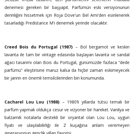
denemesi gereken bir başyapıt. Parfümün eski versiyonunun
derinliğini hissetmek için Roja Dove'un Bel Ami'den esinlenerek
tasarladığı Predistance M'i denemek yerinde olacaktır.
Creed Bois du Portugal (1987)
– Bol bergamot ve keskin
lavanta ile tam bir vintage edasında başlayan lavanta ve sandal
ağacı tasarımı olan Bois du Portugal, günümüzde fazlaca “dede
parfümü” eleştirisine maruz kalsa da hiçbir zaman eskimeyecek
bir janrın en önemli temsilcilerinden biri konumunda.
Cacharel Lou Lou (1988)
– 1980’li yıllarda tütsü temalı bir
parfüm yapmak oldukça cesur ve vizyoner bir hareket. Vanilya ve
balzamik notalarla destekli bir oryantal olan Lou Lou, uygun
fiyatı ve ulaşılabilirliği ile Z kuşağına anlam veremeyen
jenerasyonun gençlik yılları favorisi.