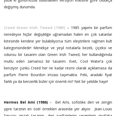
yazık ki günümüzde bulunabilen versiyon eskisine göre oldukça
değişmiş durumda.
Creed Green Irish Tweed (1985)
– 1985 yapımı bir parfüm
neredeyse hiçbir değişikliğe uğramadan halen en çok satanlar
listesinde kendine yer bulabiliyorsa tüm eleştirilere rağmen kült
kategorisindedir! Menekşe ve yeşil notalarla bezeli, çiçeksi ve
odunsu bir tasarım olan Green Irish Tweed, her kullandığımda
mutlu eden zamansız bir tasarım. Evet, Cool Water’a çok
benziyor çünkü Creed her ne kadar resmi olarak açıklamasa da
parfüm Pierre Bourdon imzası taşımakta. Peki, aradaki fiyat
farklı ya da benzerlik bizler için önemli mi? Net bir şekilde hayır!
Hermes Bel Ami (1986)
– Bel Ami, sofistike deri ve zengin
şipre tarzının en özel örnekleri arasında yer alıyor. Jean-Louis
Sieuzac imzalı tasarım, deri parfümlerini sevenlerin mutlaka