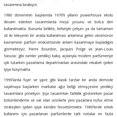
tasarımına bırakıyor.
1980 döneminin başlarında 1970’li yılların powerhouse ekolü
devam ederken tasarımlarda meşe yosunu ve bolca deri
kullanılmakta. Bununla birlikte, birbiriyle çelişen ya da tamamen
zıt iki bileşenin bir arada kullanılması anlamına gelen oksimoron
kavramının parfüm endüstrisinde anlam kazanmaya başladığını
görmekteyiz. Pierre Bourdon, Jacques Polge ve Jean-Louis
Sieuzac gibi isimler yenilikçi bakış açılarıyla modern parfümeriye
ışık tutarken pazarlama departmanları arasındaki rekabet iyiden
iyiye kızışmakta.
1990’larda fujer ve şipre gibi klasik tarzlar bir anda demode
sayılmaya başlarken markalar ağız birliği etmişçesine yenilikçi
tasarımlara yöneliyor. Şişe tasarımları farklılık gösterirken pazar
bölümlendirme ve var olan ürünlerle yeni pazarlara nüfus etme
stratejileri iyiden iyiye kendini hissettirmekte. 1980’lerde erkek
kullanımı için pazarlanan parfümlerde tatlı notalar en fazla