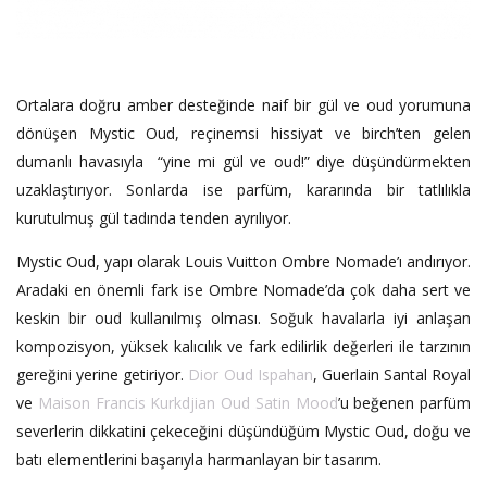
Ortalara doğru amber desteğinde naif bir gül ve oud yorumuna
dönüşen Mystic Oud, reçinemsi hissiyat ve birch’ten gelen
dumanlı havasıyla
“yine mi gül ve oud!” diye düşündürmekten
uzaklaştırıyor. Sonlarda ise parfüm, kararında bir tatlılıkla
kurutulmuş gül tadında tenden ayrılıyor.
Mystic Oud, yapı olarak Louis Vuitton Ombre Nomade’ı andırıyor.
Aradaki en önemli fark ise Ombre Nomade’da çok daha sert ve
keskin bir oud kullanılmış olması. Soğuk havalarla iyi anlaşan
kompozisyon, yüksek kalıcılık ve fark edilirlik değerleri ile tarzının
gereğini yerine getiriyor.
Dior Oud Ispahan
, Guerlain Santal Royal
ve
Maison Francis Kurkdjian Oud Satin Mood
’u beğenen parfüm
severlerin dikkatini çekeceğini düşündüğüm Mystic Oud, doğu ve
batı elementlerini başarıyla harmanlayan bir tasarım.