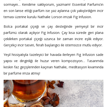
sormayın… Kendime saklıyorum, yazmam! Essential Parfums’ın
en son lanse ettiği parfüm ise yaz aylarına çok yakıştırdığım incir
teması üzerine kurulu Nathalie Lorson imzalı Fig Infusion.
Bolca portakal çiçeği ve çay desteğinde yemyeşil bir incir
parfümü olarak açılıyor Fig Infusion. Çay kısa sürede geri plana
çekilirken portakal çiçeği uzunca bir zaman incire eşlik ediyor.
Gerçekçi incir tasviri, ferah başlangıcı ile istemsizce mutlu ediyor.
Yeşil hissiyatıyla tazeleyici bir havada ilerleyen Fig Infusion sade
yapısı ve dinginliği ile huzur veren kompozisyon… Tasarımda
keskin faz geçişlerinden kaçınan Nathalie, meditasyon kıvamında
bir parfüme imza atmış!