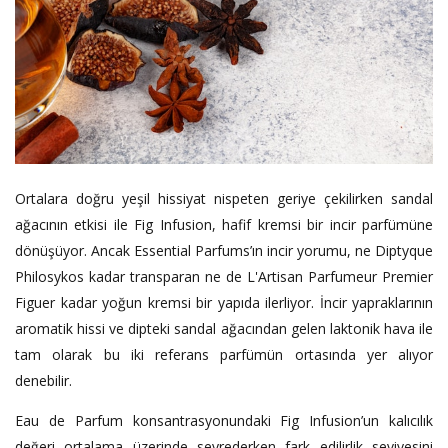
Ortalara doğru yeşil hissiyat nispeten geriye çekilirken sandal
ağacının etkisi ile Fig Infusion, hafif kremsi bir incir parfümüne
dönüşüyor. Ancak Essential Parfums’ın incir yorumu, ne Diptyque
Philosykos kadar transparan ne de L'Artisan Parfumeur Premier
Figuer kadar yoğun kremsi bir yapıda ilerliyor. İncir yapraklarının
aromatik hissi ve dipteki sandal ağacından gelen laktonik hava ile
tam olarak bu iki referans parfümün ortasında yer alıyor
denebilir.
Eau de Parfum konsantrasyonundaki Fig Infusion’un kalıcılık
değeri ortalama üzerinde seyrederken fark edilirlik seviyesini