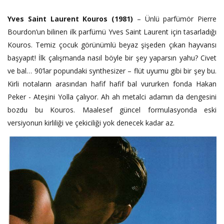
Yves Saint Laurent Kouros (1981)
– Ünlü parfümör Pierre
Bourdon’un bilinen ilk parfümü Yves Saint Laurent için tasarladığı
Kouros. Temiz çocuk görünümlü beyaz şişeden çıkan hayvansı
başyapıt! İlk çalışmanda nasıl böyle bir şey yaparsın yahu? Civet
ve bal… 90’lar popundaki synthesizer – flüt uyumu gibi bir şey bu.
Kirli notaların arasından hafif hafif bal vururken fonda Hakan
Peker - Ateşini Yolla çalıyor. Ah ah metalci adamın da dengesini
bozdu bu Kouros. Maalesef güncel formulasyonda eski
versiyonun kirliliği ve çekiciliği yok denecek kadar az.