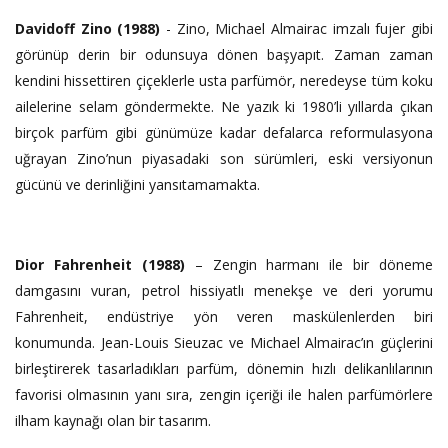
Davidoff Zino (1988)
- Zino, Michael Almairac imzalı fujer gibi
görünüp derin bir odunsuya dönen başyapıt. Zaman zaman
kendini hissettiren çiçeklerle usta parfümör, neredeyse tüm koku
ailelerine selam göndermekte. Ne yazık ki 1980’li yıllarda çıkan
birçok parfüm gibi günümüze kadar defalarca reformulasyona
uğrayan Zino’nun piyasadaki son sürümleri, eski versiyonun
gücünü ve derinliğini yansıtamamakta.
Dior Fahrenheit (1988)
– Zengin harmanı ile bir döneme
damgasını vuran, petrol hissiyatlı menekşe ve deri yorumu
Fahrenheit, endüstriye yön veren maskülenlerden biri
konumunda. Jean-Louis Sieuzac ve Michael Almairac’ın güçlerini
birleştirerek tasarladıkları parfüm, dönemin hızlı delikanlılarının
favorisi olmasının yanı sıra, zengin içeriği ile halen parfümörlere
ilham kaynağı olan bir tasarım.