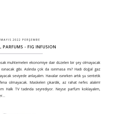
 MAYIS 2022 PERŞEMBE
L PARFUMS - FIG INFUSION
ansak muhtemelen ekonomiye dair düzelen bir şey olmayacak
ısınacak gibi. Aslında çok da ısınmasa mı? Hadi doğal gaz
acak seviyede anlaşalım. Havalar ısınırken artık şu sentetik
ena olmayacak. Maskeleri çıkardık, az rahat nefes alalım!
yem Halk TV tadında seyrediyor. Neyse parfüm koklayalım,
ler…