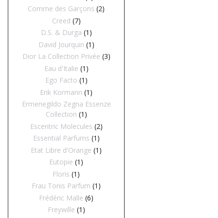
Comme des Garçons
(2)
Creed
(7)
D.S. & Durga
(1)
David Jourquin
(1)
Dior La Collection Privée
(3)
Eau d'Italie
(1)
Ego Facto
(1)
Erik Kormann
(1)
Ermenegildo Zegna Essenze
Collection
(1)
Escentric Molecules
(2)
Essential Parfums
(1)
Etat Libre d'Orange
(1)
Eutopie
(1)
Floris
(1)
Frau Tonis Parfum
(1)
Frédéric Malle
(6)
Freywille
(1)