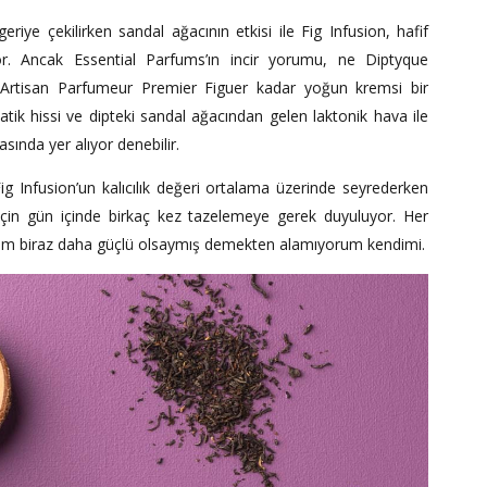
eriye çekilirken sandal ağacının etkisi ile Fig Infusion, hafif
r. Ancak Essential Parfums’ın incir yorumu, ne Diptyque
'Artisan Parfumeur Premier Figuer kadar yoğun kremsi bir
omatik hissi ve dipteki sandal ağacından gelen laktonik hava ile
sında yer alıyor denebilir.
 Infusion’un kalıcılık değeri ortalama üzerinde seyrederken
k için gün içinde birkaç kez tazelemeye gerek duyuluyor. Her
üm biraz daha güçlü olsaymış demekten alamıyorum kendimi.