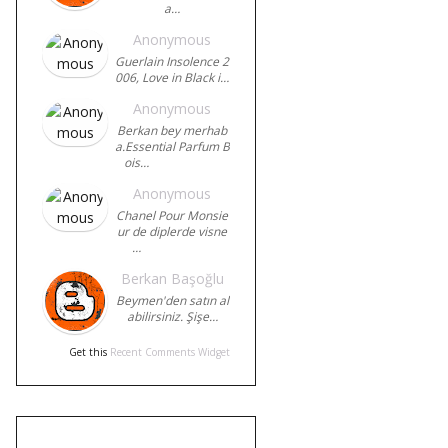
a…
Anonymous
Guerlain Insolence 2
006, Love in Black i…
Anonymous
Berkan bey merhab
a.Essential Parfum B
ois…
Anonymous
Chanel Pour Monsie
ur de diplerde visne
…
Berkan Başoğlu
Beymen'den satın al
abilirsiniz. Şişe…
Get this
Recent Comments Widget