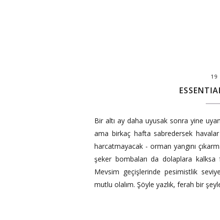
19
ESSENTIA
Bir altı ay daha uyusak sonra yine uy
ama birkaç hafta sabredersek havalar 
harcatmayacak - orman yangını çıkarmay
şeker bombaları da dolaplara kalksa f
Mevsim geçişlerinde pesimistlik sevi
mutlu olalım. Şöyle yazlık, ferah bir şey