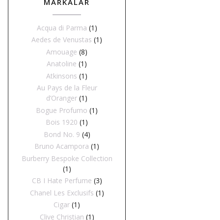
MARKALAR
Acqua di Parma
(1)
Aedes de Venustas
(1)
Amouage
(8)
Anatoline
(1)
Atkinsons
(1)
Au Pays de la Fleur
d’Oranger
(1)
Bogue Profumo
(1)
Bois 1920
(1)
Bond No. 9
(4)
Bruno Acampora
(1)
Burberry Bespoke Collection
(1)
CB I Hate Perfume
(3)
Chanel Les Exclusifs
(1)
Cigar
(1)
Clive Christian
(1)