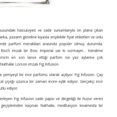
konusundaki hassasiyeti ve sade sunumlarıyla ön plana çıkan
a, pazarın geneline kıyasla erişilebilir fiyat etiketleri ve ünlü
emde parfüm meraklıları arasında popüler olmuş durumda.
n Bisch imzalı bir Bois Imperial var ki sormayın… Kendime
ums’ın en son lanse ettiği parfüm ise yaz aylarına çok
 Nathalie Lorson imzalı Fig Infusion.
 yemyeşil bir incir parfümü olarak açılıyor Fig Infusion. Çay
al çiçeği uzunca bir zaman incire eşlik ediyor. Gerçekçi incir
utlu ediyor.
ilerleyen Fig Infusion sade yapısı ve dinginliği ile huzur veren
eçişlerinden kaçınan Nathalie, meditasyon kıvamında bir