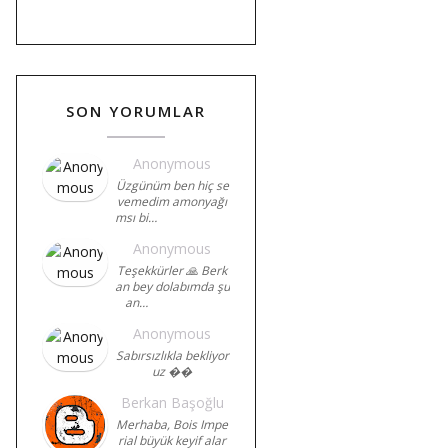
SON YORUMLAR
Anonymous
Üzgünüm ben hiç se
vemedim amonyağı
msı bi…
Anonymous
Teşekkürler 🙏 Berk
an bey dolabımda şu
an…
Anonymous
Sabırsızlıkla bekliyor
uz ��
Berkan Başoğlu
Merhaba, Bois Impe
rial büyük keyif alar