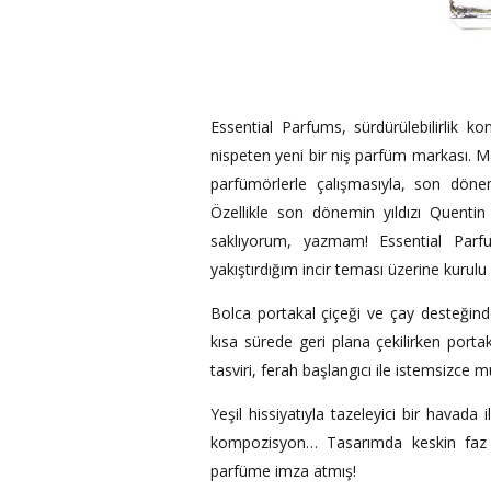
Essential Parfums, sürdürülebilirlik 
nispeten yeni bir niş parfüm markası. Mark
parfümörlerle çalışmasıyla, son dön
Özellikle son dönemin yıldızı Quenti
saklıyorum, yazmam! Essential Parf
yakıştırdığım incir teması üzerine kurulu
Bolca portakal çiçeği ve çay desteğinde
kısa sürede geri plana çekilirken portak
tasviri, ferah başlangıcı ile istemsizce m
Yeşil hissiyatıyla tazeleyici bir havada 
kompozisyon… Tasarımda keskin faz g
parfüme imza atmış!