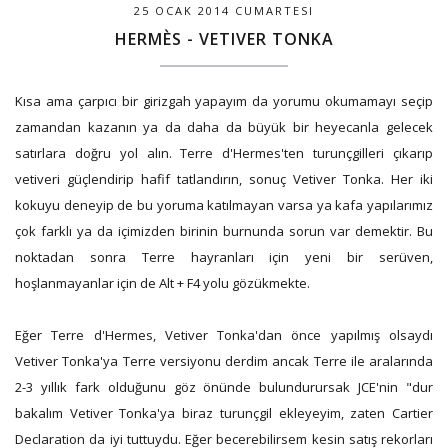
25 OCAK 2014 CUMARTESI
HERMÈS - VETIVER TONKA
Kısa ama çarpıcı bir girizgah yapayım da yorumu okumamayı seçip
zamandan kazanın ya da daha da büyük bir heyecanla gelecek
satırlara doğru yol alın. Terre d'Hermes'ten turunçgilleri çıkarıp
vetiveri güçlendirip hafif tatlandırın, sonuç Vetiver Tonka. Her iki
kokuyu deneyip de bu yoruma katılmayan varsa ya kafa yapılarımız
çok farklı ya da içimizden birinin burnunda sorun var demektir. Bu
noktadan sonra Terre hayranları için yeni bir serüven,
hoşlanmayanlar için de Alt + F4 yolu gözükmekte.
Eğer Terre d'Hermes, Vetiver Tonka'dan önce yapılmış olsaydı
Vetiver Tonka'ya Terre versiyonu derdim ancak Terre ile aralarında
2-3 yıllık fark olduğunu göz önünde bulundurursak JCE'nin "dur
bakalım Vetiver Tonka'ya biraz turunçgil ekleyeyim, zaten Cartier
Declaration da iyi tuttuydu. Eğer becerebilirsem kesin satış rekorları