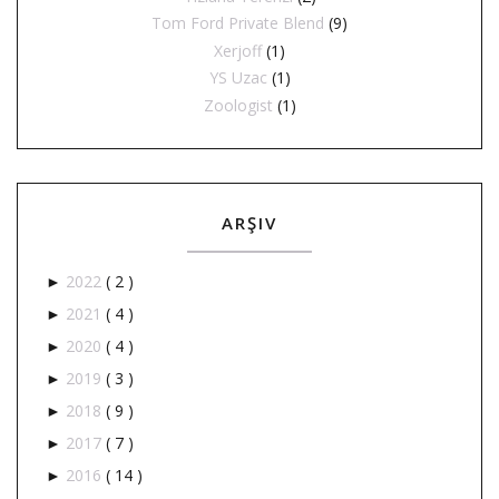
Tom Ford Private Blend
(9)
Xerjoff
(1)
YS Uzac
(1)
Zoologist
(1)
ARŞIV
2022
( 2 )
►
2021
( 4 )
►
2020
( 4 )
►
2019
( 3 )
►
2018
( 9 )
►
2017
( 7 )
►
2016
( 14 )
►