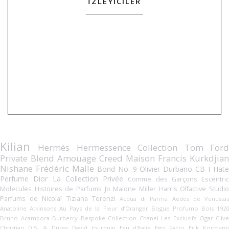
İZLEYICILER
Kilian
Hermès Hermessence Collection
Tom For
Private Blend
Amouage
Creed
Maison Francis Kurkdjian
Nishane
Frédéric Malle
Bond No. 9
Olivier Durbano
CB I Hat
Perfume
Dior La Collection Privée
Comme des Garçons
Escentric
Molecules
Histoires de Parfums
Jo Malone
Miller Harris
Olfactive Studi
Parfums de Nicolaï
Tiziana Terenzi
Acqua di Parma
Aedes de Venusta
Anatoline
Atkinsons
Au Pays de la Fleur d’Oranger
Bogue Profumo
Bois 192
Bruno Acampora
Burberry Bespoke Collection
Chanel Les Exclusifs
Cigar
Cliv
Christian
D.S. & Durga
David Jourquin
Eau d'Italie
Ego Facto
Erik Korman