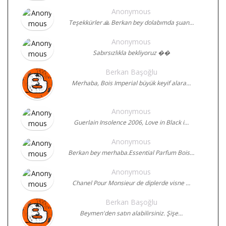
Anonymous
Teşekkürler 🙏 Berkan bey dolabımda şuan…
Anonymous
Sabırsızlıkla bekliyoruz ��
Berkan Başoğlu
Merhaba, Bois Imperial büyük keyif alara…
Anonymous
Guerlain Insolence 2006, Love in Black i…
Anonymous
Berkan bey merhaba.Essential Parfum Bois…
Anonymous
Chanel Pour Monsieur de diplerde visne …
Berkan Başoğlu
Beymen'den satın alabilirsiniz. Şişe…