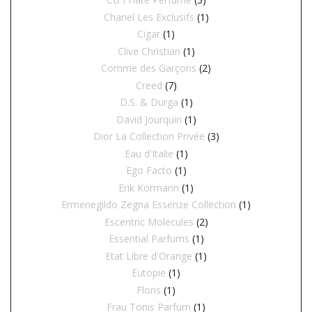
Chanel Les Exclusifs
(1)
Cigar
(1)
Clive Christian
(1)
Comme des Garçons
(2)
Creed
(7)
D.S. & Durga
(1)
David Jourquin
(1)
Dior La Collection Privée
(3)
Eau d'Italie
(1)
Ego Facto
(1)
Erik Kormann
(1)
Ermenegildo Zegna Essenze Collection
(1)
Escentric Molecules
(2)
Essential Parfums
(1)
Etat Libre d'Orange
(1)
Eutopie
(1)
Floris
(1)
Frau Tonis Parfum
(1)