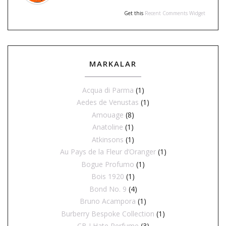
Get this
Recent Comments Widget
MARKALAR
Acqua di Parma
(1)
Aedes de Venustas
(1)
Amouage
(8)
Anatoline
(1)
Atkinsons
(1)
Au Pays de la Fleur d’Oranger
(1)
Bogue Profumo
(1)
Bois 1920
(1)
Bond No. 9
(4)
Bruno Acampora
(1)
Burberry Bespoke Collection
(1)
CB I Hate Perfume
(3)