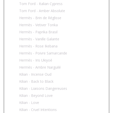
Tom Ford - Italian Cypress
Tom Ford - Amber Absolute
Hermès - Brin de Réglisse
Hermès - Vetiver Tonka
Hermès - Paprika Brasil
Hermès - Vanille Galante
Hermès - Rose Ikebana
Hermès - Poivre Samarcande
Hermès - Iris Ukiyoé
Hermès - Ambre Narguilé
Kilian - Incense Oud
Kilian - Back to Black
Kilian - Liaisons Dangereuses
Kilian - Beyond Love
Kilian - Love
Kilian - Cruel Intentions