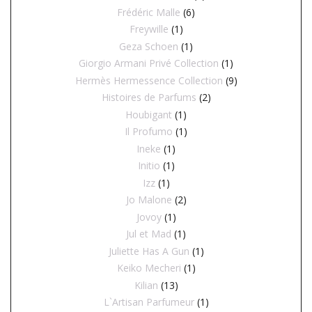
Frédéric Malle
(6)
Freywille
(1)
Geza Schoen
(1)
Giorgio Armani Privé Collection
(1)
Hermès Hermessence Collection
(9)
Histoires de Parfums
(2)
Houbigant
(1)
Il Profumo
(1)
Ineke
(1)
Initio
(1)
Izz
(1)
Jo Malone
(2)
Jovoy
(1)
Jul et Mad
(1)
Juliette Has A Gun
(1)
Keiko Mecheri
(1)
Kilian
(13)
L`Artisan Parfumeur
(1)