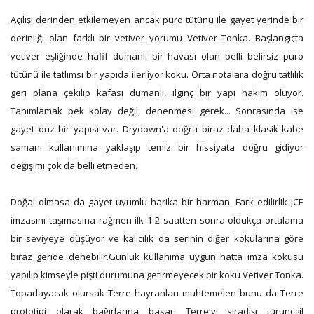
Açılışı derinden etkilemeyen ancak puro tütünü ile gayet yerinde bir
derinliği olan farklı bir vetiver yorumu Vetiver Tonka. Başlangıçta
vetiver eşliğinde hafif dumanlı bir havası olan belli belirsiz puro
tütünü ile tatlımsı bir yapıda ilerliyor koku. Orta notalara doğru tatlılık
geri plana çekilip kafası dumanlı, ilginç bir yapı hakim oluyor.
Tanımlamak pek kolay değil, denenmesi gerek... Sonrasında ise
gayet düz bir yapısı var. Drydown'a doğru biraz daha klasik kabe
samanı kullanımına yaklaşıp temiz bir hissiyata doğru gidiyor
değişimi çok da belli etmeden.
Doğal olmasa da gayet uyumlu harika bir harman. Fark edilirlik JCE
imzasını taşımasına rağmen ilk 1-2 saatten sonra oldukça ortalama
bir seviyeye düşüyor ve kalıcılık da serinin diğer kokularına göre
biraz geride denebilir.Günlük kullanıma uygun hatta imza kokusu
yapılıp kimseyle pişti durumuna getirmeyecek bir koku Vetiver Tonka.
Toparlayacak olursak Terre hayranları muhtemelen bunu da Terre
prototipi olarak bağırlarına basar. Terre'yi sıradışı turunçgil