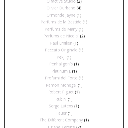
Olfactive Studio
(2)
Olivier Durbano
(4)
Ormonde Jayne
(1)
Parfums de la Bastide
(1)
Parfums de Marly
(1)
Parfums de Nicolaï
(2)
Paul Emilien
(1)
Peccato Originale
(1)
Pekji
(1)
Penhaligon`s
(1)
Platinum J.
(1)
Profumi del Forte
(1)
Ramon Monegal
(1)
Robert Piguet
(1)
Rubini
(1)
Serge Lutens
(1)
Tauer
(1)
The Different Company
(1)
Tiziana Terenzi
(2)