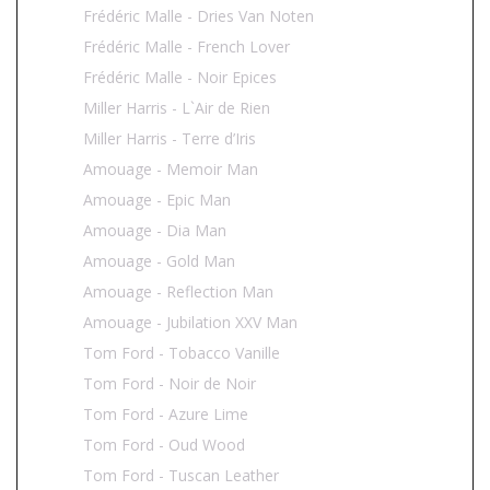
Frédéric Malle - Dries Van Noten
Frédéric Malle - French Lover
Frédéric Malle - Noir Epices
Miller Harris - L`Air de Rien
Miller Harris - Terre d’Iris
Amouage - Memoir Man
Amouage - Epic Man
Amouage - Dia Man
Amouage - Gold Man
Amouage - Reflection Man
Amouage - Jubilation XXV Man
Tom Ford - Tobacco Vanille
Tom Ford - Noir de Noir
Tom Ford - Azure Lime
Tom Ford - Oud Wood
Tom Ford - Tuscan Leather