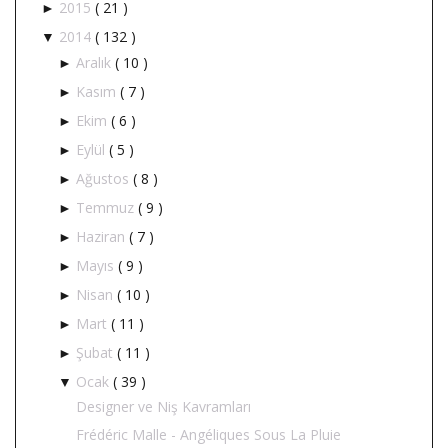
2015
( 21 )
►
2014
( 132 )
▼
Aralık
( 10 )
►
Kasım
( 7 )
►
Ekim
( 6 )
►
Eylül
( 5 )
►
Ağustos
( 8 )
►
Temmuz
( 9 )
►
Haziran
( 7 )
►
Mayıs
( 9 )
►
Nisan
( 10 )
►
Mart
( 11 )
►
Şubat
( 11 )
►
Ocak
( 39 )
▼
Designer ve Niş Kavramları
Frédéric Malle - Angéliques Sous La Pluie