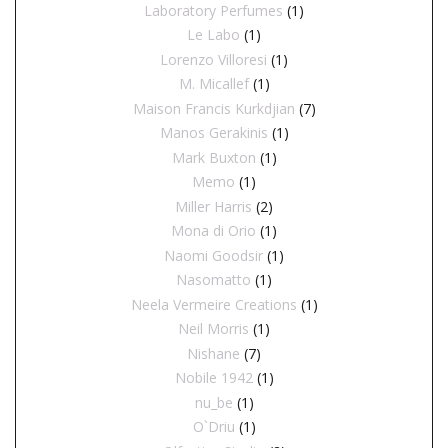
Laboratory Perfumes
(1)
Le Labo
(1)
Lorenzo Villoresi
(1)
M. Micallef
(1)
Maison Francis Kurkdjian
(7)
Manos Gerakinis
(1)
Mark Buxton
(1)
Memo
(1)
Miller Harris
(2)
Mona di Orio
(1)
Naomi Goodsir
(1)
Nasomatto
(1)
Neela Vermeire Creations
(1)
Neil Morris
(1)
Nishane
(7)
Nobile 1942
(1)
nu_be
(1)
O`Driu
(1)