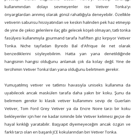
kullanımından dolayı sevmeyenler ise Vetiver Tonka'yı
önyargılardan arınmış olarak gönül rahatlığıyla deneyebilir. Özellikle
vetiverin sabunsu hissiyatından ve keskin halinden pek haz etmeyip
de yine de çekici gelenlere ilaç gibi gelecek köşeli olmayan, tatlı tonka
fasülyesi kullanımıyla gourmand tarafa hafiften göz kırpıyor Vetiver
Tonka. Niche tayfadan Byredo Bal d'Afrique ile net olarak
benzediklerini söyleyebilirim. Hatta yan yana denetildiğinde
hangisinin hangisi olduğunu anlamak çok da kolay değil. Yine de
tercihimin Vetiver Tonka'dan yana olduğunu belirtmem gerekir.
Yumuşatılmış vetiver ve tatlımsı havasıyla uniseks kullanıma da
uyabilecek ancak maskülen tarafa daha yakın bir koku. Şunu da
belirmem gerekir ki klasik vetiver kullanımını sevip de Guerlain
Vetiver, Tom Ford Grey Vetiver ya da Encre Noire tarzı bir koku
bekleyenler için her ne kadar isminde bile Vetiver kelimesi geçse de
hayal kırıklığı yaratabilir. Başyapıt diyemeyeceğim ancak özgün ve
farklı tarzı olan en başarılı JCE kokularından biri Vetiver Tonka.